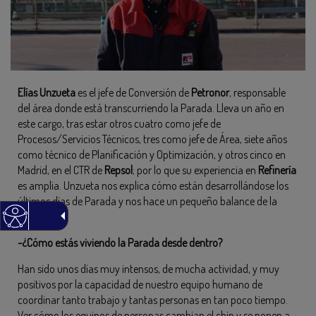
Elías Unzueta
es el jefe de Conversión de
Petronor
, responsable
del área donde está transcurriendo la Parada. Lleva un año en
este cargo, tras estar otros cuatro como jefe de
Procesos/Servicios Técnicos, tres como jefe de Área, siete años
como técnico de Planificación y Optimización, y otros cinco en
Madrid, en el CTR de
Repsol
; por lo que su experiencia en
Refinería
es amplia. Unzueta nos explica cómo están desarrollándose los
últimos días de Parada y nos hace un pequeño balance de la
misma.
-¿Cómo estás viviendo la Parada desde dentro?
Han sido unos días muy intensos, de mucha actividad, y muy
positivos por la capacidad de nuestro equipo humano de
coordinar tanto trabajo y tantas personas en tan poco tiempo.
Ver cómo los equipos de personas cambian el chip y se ponen a