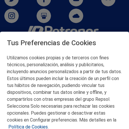
Tus Preferencias de Cookies
San Martín 5-Edificio Muñatones,
48550 Muskiz (Bizkaia)
Telf. 946 357 000
Utilizamos cookies propias y de terceros con fines
© 2026 Petronor S.A.
técnicos, personalización, análisis y publicitarios,
incluyendo anuncios personalizados a partir de tus datos.
Estos últimos pueden incluir la creación de un perfil con
tus hábitos de navegación, pudiendo vincular tus
dispositivos, combinar tus datos online y offline, y
CONTACTO
compartirlos con otras empresas del grupo Repsol.
Selecciona Solo necesarias para rechazar las cookies
MAPA WEB
opcionales. Puedes gestionar o desactivar estas
POLITICA DE PRIVACIDAD
cookies en Configurar preferencias. Más detalles en la
Política de Cookies.