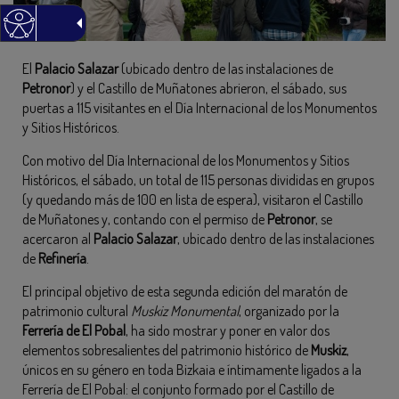
El
Palacio Salazar
(ubicado dentro de las instalaciones de
Petronor
) y el Castillo de Muñatones abrieron, el sábado, sus
puertas a 115 visitantes en el Día Internacional de los Monumentos
y Sitios Históricos.
Con motivo del Día Internacional de los Monumentos y Sitios
Históricos, el sábado, un total de 115 personas divididas en grupos
(y quedando más de 100 en lista de espera), visitaron el Castillo
de Muñatones y, contando con el permiso de
Petronor
, se
acercaron al
Palacio Salazar
, ubicado dentro de las instalaciones
de
Refinería
.
El principal objetivo de esta segunda edición del maratón de
patrimonio cultural
Muskiz Monumental
, organizado por la
Ferrería de El Pobal
, ha sido mostrar y poner en valor dos
elementos sobresalientes del patrimonio histórico de
Muskiz
,
únicos en su género en toda Bizkaia e íntimamente ligados a la
Ferrería de El Pobal: el conjunto formado por el Castillo de