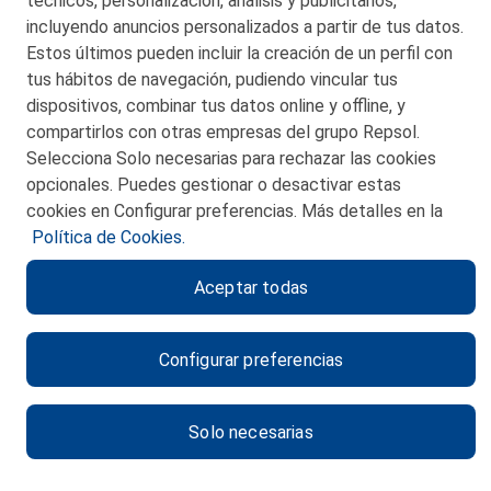
técnicos, personalización, análisis y publicitarios,
incluyendo anuncios personalizados a partir de tus datos.
Estos últimos pueden incluir la creación de un perfil con
tus hábitos de navegación, pudiendo vincular tus
dispositivos, combinar tus datos online y offline, y
CONTACTO
compartirlos con otras empresas del grupo Repsol.
Selecciona Solo necesarias para rechazar las cookies
MAPA WEB
opcionales. Puedes gestionar o desactivar estas
POLITICA DE PRIVACIDAD
cookies en Configurar preferencias. Más detalles en la
Política de Cookies.
AVISO LEGAL
Aceptar todas
POLITICA DE COOKIES
CANAL DE ÉTICA
Configurar preferencias
Solo necesarias