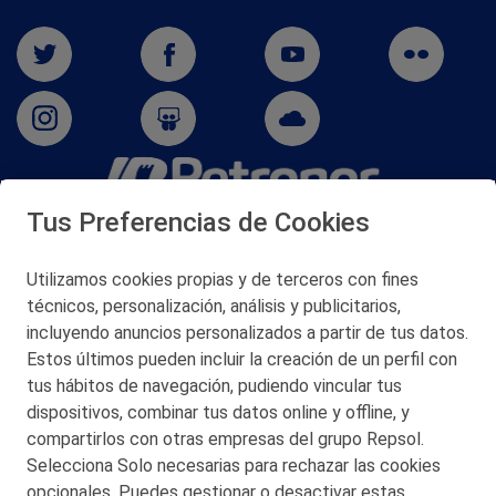
Tus Preferencias de Cookies
San Martín 5-Edificio Muñatones,
48550 Muskiz (Bizkaia)
Telf. 946 357 000
Utilizamos cookies propias y de terceros con fines
© 2026 Petronor S.A.
técnicos, personalización, análisis y publicitarios,
incluyendo anuncios personalizados a partir de tus datos.
Estos últimos pueden incluir la creación de un perfil con
tus hábitos de navegación, pudiendo vincular tus
dispositivos, combinar tus datos online y offline, y
CONTACTO
compartirlos con otras empresas del grupo Repsol.
Selecciona Solo necesarias para rechazar las cookies
MAPA WEB
opcionales. Puedes gestionar o desactivar estas