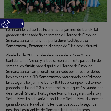
Los infantiles del Sestao River y los benjamines del Danok Bat
ganaron este pasado fin de semana el I. Torneo de Fútbol de
Semana Santa, organizado por la
Juventud Deportiva
Somorrostro
y
Petronor
, en el campo de El Malecón (
Muskiz
).
Alrededor de 210 chavales de equipos de la Zona Minera,
Cantabria, Las Arenas y Bilbao se reunieron, este pasado fin de
semana, en
Muskiz
, para disputar el I. Torneo de Fútbol de
Semana Santa; campeonato organizado por los padres de los
benjamines de la
J.D. Somorrostro
y patrocinado por
Petronor
.
En categoría benjamín el Danok Bat fue el campeón del torneo,
ganando en la final 2-3 al Somorrostro, que quedó segundo, por
delante del Retuerto, Portugalete, Romo, Trapagarán, Gallarta y
Sestao River. En categoría infantil fue el Sestao River el vencedor,
ganando 2-0 al Naval del F.C Reinosa, que ocupó la segunda
posición. Los infantiles del Somorrostro fueron terceros,