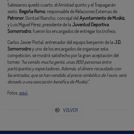
Salesianos quedó cuarto, el Amistad quinto y el Trapagarán
sexto.
Begoña Romo
, responsable de Relaciones Externas de
Petronor
, Gontzal Riancho, concejal del
Ayuntamiento de Muskiz
,
y Luis Miguel Pérez, presidente de la
Juventud Deportiva
Somorrostro
, fueron los encargados de entregar los trofeos.
Carlos Javier Portal, entrenador del equipo benjamín de la
J.D.
Somorrostro
y uno de los encargados de organizar esta
competición, se mostró satisfecho por la gran aceptación del
torneo
“ha venido mucha gente, unas 800 personas entre
participantes y espectadores. Además, el dinero recaudado con
las entradas, que se han vendido al precio simbólico de 1 euro, será
donado a una asociación benéfica de Muskiz”.
Fotos,
aquí.
VOLVER