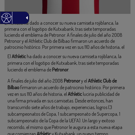
El Athletic ha dado a conocer su nueva camiseta rojiblanca, la
primera con el logotipo de Kutxabank, tras siete temporadas
luciendo el emblema de Petronor. A finales de julio del año 2008
Petronor y el Athletic Club de Bilbao firmaron un acuerdo de
patrocinio histórico. Por primera vez en sus 110 años de historia, el
El
Athletic
ha dado a conocer su nueva camiseta rojiblanca, la
primera con el logotipo de Kutxabank, tras siete temporadas
luciendo el emblema de
Petronor
.
A finales de julio del año 2008
Petronor
y el
Athletic Club de
Bilbao
firmaron un acuerdo de patrocinio histórico. Por primera
vez en sus 110 años de historia, el
Athletic
luciría publicidad de
una firma privada en sus camisetas. Desde entonces, han
transcurrido siete años de trabajo, experiencias, logros (3
subcampeonatos de Copa, 1 subcampeonato de Supercopa, 1
subcampeonato de la Copa de la UEFA). Un largo y exitoso
recorrido, el mismo que Petronor le augura a esta nueva etapa
que comienzan
Athletic
y Kutxabank, un nuevo tiempo