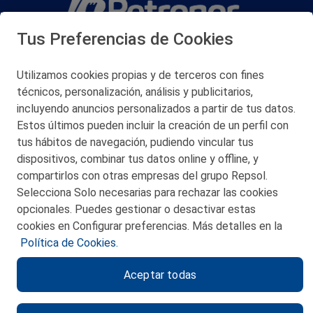
Tus Preferencias de Cookies
San Martín 5-Edificio Muñatones,
48550 Muskiz (Bizkaia)
Telf. 946 357 000
Utilizamos cookies propias y de terceros con fines
© 2026 Petronor S.A.
técnicos, personalización, análisis y publicitarios,
incluyendo anuncios personalizados a partir de tus datos.
Estos últimos pueden incluir la creación de un perfil con
tus hábitos de navegación, pudiendo vincular tus
dispositivos, combinar tus datos online y offline, y
CONTACTO
compartirlos con otras empresas del grupo Repsol.
Selecciona Solo necesarias para rechazar las cookies
MAPA WEB
opcionales. Puedes gestionar o desactivar estas
POLITICA DE PRIVACIDAD
cookies en Configurar preferencias. Más detalles en la
Política de Cookies.
AVISO LEGAL
Aceptar todas
POLITICA DE COOKIES
CANAL DE ÉTICA