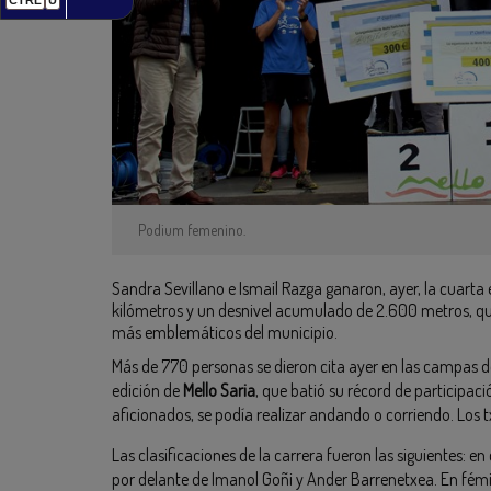
Podium femenino.
Sandra Sevillano e Ismail Razga ganaron, ayer, la cuarta
kilómetros y un desnivel acumulado de 2.600 metros, q
más emblemáticos del municipio.
Más de 770 personas se dieron cita ayer en las campas 
edición de
Mello Saria
, que batió su récord de participaci
aficionados, se podía realizar andando o corriendo. Los 
Las clasificaciones de la carrera fueron las siguientes: e
por delante de Imanol Goñi y Ander Barrenetxea. En fémi