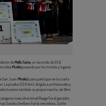
 edición de
Mello Saria
, un recorrido de 23.6
ue rodea
Muskiz
pasando por los montes y lugares
de San Juan (
Muskiz
) para participar en la cuarta
ón. La prueba (23.6 km), dirigida a profesionales y
txikis tuvieron también su propia marcha, de 9km.
n categoría masculina Ismail Razga fue el ganador,
nas Sandra Sevillano fue la vencedora, Zuriñe