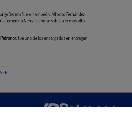
Jorge Berezo fue el campeón, Alfonso Fernández
ría femenina Nerea Liaño se subió a lo más alto
e
Petronor
, fue uno de los encargados en entregar
LVER
San Martín 5-Edificio Muñatones,
48550 Muskiz (Bizkaia)