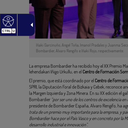
CTRL
U
Iñaki Garcinuño, Angel Toña, Imanol Pradales y Juanma Seco
Bombardier, Alvaro Rengifo e Iñaki Rojo, respectivamente.
La empresa Bombardier ha recibido hoy el XX Premio Marc
lehendakari Iñigo Urkullu, en el
Centro de Formación Som
El premio, que está coordinado por el
Centro de Formaci
SPRI, la Diputación Foral de Bizkaia y Cebek, reconoce a
la Margen Izquierda y Zona Minera. En su XX edición el 
Bombardier
“por ser uno de los centros de excelencia e
presidente de Bombardier España, Alvaro Rengifo, ha ag
trata de un premio muy importante para la empresa, y pa
Bombardier hace por el País Vasco y en concreto por la M
desarrollo industrial e innovación”.