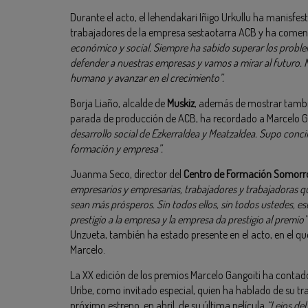
Durante el acto, el lehendakari Iñigo Urkullu ha manisfes
trabajadores de la empresa sestaotarra ACB y ha comen
económico y social. Siempre ha sabido superar los proble
defender a nuestras empresas y vamos a mirar al futuro. Nu
humano y avanzar en el crecimiento”.
Borja Liaño, alcalde de
Muskiz
, además de mostrar tambié
parada de producción de ACB, ha recordado a Marcelo 
desarrollo social de Ezkerraldea y Meatzaldea. Supo conci
formación y empresa”.
Juanma Seco, director del
Centro de Formación Somorr
empresarios y empresarias, trabajadores y trabajadoras qu
sean más prósperos. Sin todos ellos, sin todos ustedes, es
prestigio a la empresa y la empresa da prestigio al premio”
Unzueta, también ha estado presente en el acto, en el q
Marcelo.
La XX edición de los premios Marcelo Gangoiti ha contado
Uribe, como invitado especial, quien ha hablado de su tr
próximo estreno, en abril, de su última película
“Lejos del