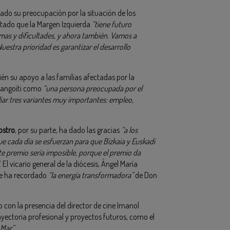
tado su preocupación por la situación de los
tado que la Margen Izquierda
“tiene futuro
mas y dificultades, y ahora también. Vamos a
estra prioridad es garantizar el desarrollo
n su apoyo a las familias afectadas por la
Gangoiti como
“una persona preocupada por el
liar tres variantes muy importantes: empleo,
ostro
, por su parte, ha dado las gracias
“a los
e cada día se esfuerzan para que Bizkaia y Euskadi
te premio sería imposible, porque el premio da
. El vicario general de la diócesis, Ángel María
ue ha recordado
“la energía transformadora”
de Don
 con la presencia del director de cine Imanol
ayectoria profesional y proyectos futuros, como el
 Mar”.