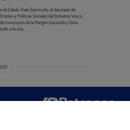
nte de Cebek, Iñaki Garcinuño, el diputado de
mpleo y Políticas Sociales del Gobierno Vasco,
de municipios de la Margen Izquierda y Zona
tado a la cita.
LVER
San Martín 5-Edificio Muñatones,
48550 Muskiz (Bizkaia)