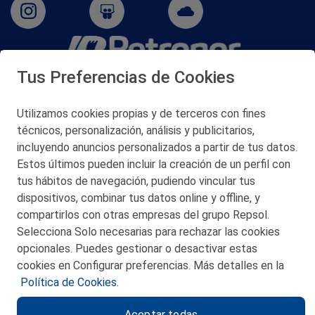
Tus Preferencias de Cookies
San Martín 5-Edificio Muñatones,
48550 Muskiz (Bizkaia)
Telf. 946 357 000
Utilizamos cookies propias y de terceros con fines
© 2026 Petronor S.A.
técnicos, personalización, análisis y publicitarios,
incluyendo anuncios personalizados a partir de tus datos.
Estos últimos pueden incluir la creación de un perfil con
tus hábitos de navegación, pudiendo vincular tus
dispositivos, combinar tus datos online y offline, y
CONTACTO
compartirlos con otras empresas del grupo Repsol.
Selecciona Solo necesarias para rechazar las cookies
MAPA WEB
opcionales. Puedes gestionar o desactivar estas
POLITICA DE PRIVACIDAD
cookies en Configurar preferencias. Más detalles en la
Política de Cookies.
AVISO LEGAL
Aceptar todas