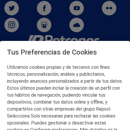
Tus Preferencias de Cookies
San Martín 5-Edificio Muñatones,
48550 Muskiz (Bizkaia)
Telf. 946 357 000
Utilizamos cookies propias y de terceros con fines
© 2026 Petronor S.A.
técnicos, personalización, análisis y publicitarios,
incluyendo anuncios personalizados a partir de tus datos.
Estos últimos pueden incluir la creación de un perfil con
tus hábitos de navegación, pudiendo vincular tus
dispositivos, combinar tus datos online y offline, y
CONTACTO
compartirlos con otras empresas del grupo Repsol.
Selecciona Solo necesarias para rechazar las cookies
MAPA WEB
opcionales. Puedes gestionar o desactivar estas
POLITICA DE PRIVACIDAD
cookies en Configurar preferencias. Más detalles en la