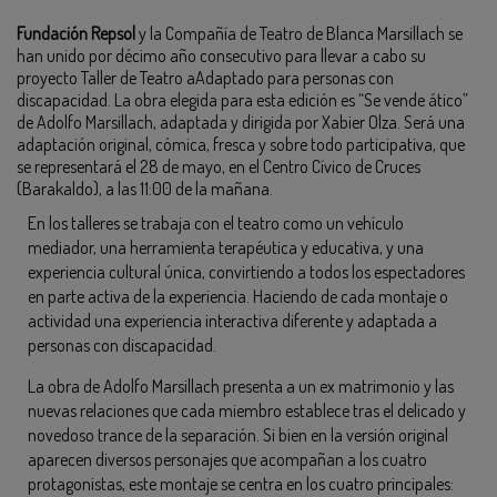
Fundación Repsol
y la Compañía de Teatro de Blanca Marsillach se
han unido por décimo año consecutivo para llevar a cabo su
proyecto Taller de Teatro aAdaptado para personas con
discapacidad. La obra elegida para esta edición es “Se vende ático”
de Adolfo Marsillach, adaptada y dirigida por Xabier Olza. Será una
adaptación original, cómica, fresca y sobre todo participativa, que
se representará el 28 de mayo, en el Centro Cívico de Cruces
(Barakaldo), a las 11:00 de la mañana.
En los talleres se trabaja con el teatro como un vehículo
mediador, una herramienta terapéutica y educativa, y una
experiencia cultural única, convirtiendo a todos los espectadores
en parte activa de la experiencia. Haciendo de cada montaje o
actividad una experiencia interactiva diferente y adaptada a
personas con discapacidad.
La obra de Adolfo Marsillach presenta a un ex matrimonio y las
nuevas relaciones que cada miembro establece tras el delicado y
novedoso trance de la separación. Si bien en la versión original
aparecen diversos personajes que acompañan a los cuatro
protagonistas, este montaje se centra en los cuatro principales: