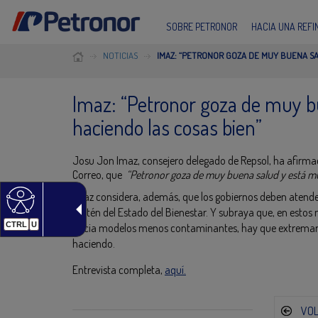
SOBRE PETRONOR
HACIA UNA REF
NOTICIAS
IMAZ: “PETRONOR GOZA DE MUY BUENA SA
Imaz: “Petronor goza de muy b
haciendo las cosas bien”
Josu Jon Imaz, consejero delegado de Repsol, ha afirmado
Correo, que
“Petronor goza de muy buena salud y está muy
Imaz considera, además, que los gobiernos deben atender c
sostén del Estado del Bienestar. Y subraya que, en esto
CTRL
U
hacia modelos menos contaminantes, hay que extremar es
haciendo.
Entrevista completa,
aquí.
VO