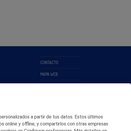
CONTACTO
MAPA WEB
POLITICA DE PRIVACIDAD
AVISO LEGAL
POLITICA DE COOKIES
 personalizados a partir de tus datos. Estos últimos
CANAL DE ÉTICA
os online y offline, y compartirlos con otras empresas
 cookies en Configurar preferencias. Más detalles en