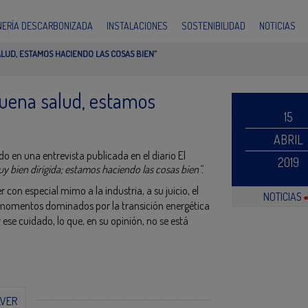
INERÍA DESCARBONIZADA
INSTALACIONES
SOSTENIBILIDAD
NOTICIAS
LUD, ESTAMOS HACIENDO LAS COSAS BIEN”
uena salud, estamos
15
ABRIL
 en una entrevista publicada en el diario El
2019
 bien dirigida; estamos haciendo las cosas bien”.
on especial mimo a la industria, a su juicio, el
NOTICIAS
s momentos dominados por la transición energética
e cuidado, lo que, en su opinión, no se está
LVER