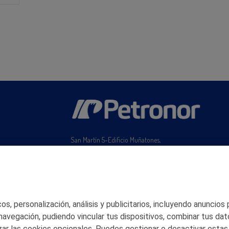
San Martín 5-Edificio Muñatones,
48550 Muskiz (Bizkaia)
Telf. 946 357 000
© 2026 Petronor S.A.
s, personalización, análisis y publicitarios, incluyendo anuncios
 navegación, pudiendo vincular tus dispositivos, combinar tus dat
ar las cookies opcionales. Puedes gestionar o desactivar estas