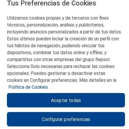
Tus Preferencias de Cookies
San Martín 5-Edificio Muñatones,
48550 Muskiz (Bizkaia)
Telf. 946 357 000
Utilizamos cookies propias y de terceros con fines
© 2026 Petronor S.A.
técnicos, personalización, análisis y publicitarios,
incluyendo anuncios personalizados a partir de tus datos.
Estos últimos pueden incluir la creación de un perfil con
tus hábitos de navegación, pudiendo vincular tus
dispositivos, combinar tus datos online y offline, y
CONTACTO
compartirlos con otras empresas del grupo Repsol.
Selecciona Solo necesarias para rechazar las cookies
MAPA WEB
opcionales. Puedes gestionar o desactivar estas
POLITICA DE PRIVACIDAD
cookies en Configurar preferencias. Más detalles en la
Política de Cookies.
AVISO LEGAL
Aceptar todas
POLITICA DE COOKIES
CANAL DE ÉTICA
Configurar preferencias