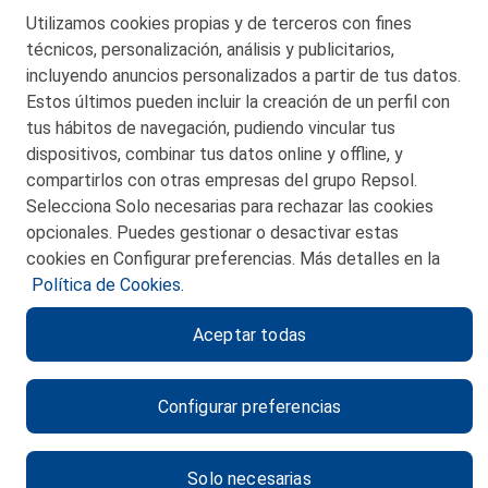
Telf. 946 357 000
Utilizamos cookies propias y de terceros con fines
© 2026 Petronor S.A.
técnicos, personalización, análisis y publicitarios,
incluyendo anuncios personalizados a partir de tus datos.
Estos últimos pueden incluir la creación de un perfil con
tus hábitos de navegación, pudiendo vincular tus
dispositivos, combinar tus datos online y offline, y
CONTACTO
compartirlos con otras empresas del grupo Repsol.
Selecciona Solo necesarias para rechazar las cookies
MAPA WEB
opcionales. Puedes gestionar o desactivar estas
POLITICA DE PRIVACIDAD
cookies en Configurar preferencias. Más detalles en la
Política de Cookies.
AVISO LEGAL
Aceptar todas
POLITICA DE COOKIES
CANAL DE ÉTICA
Configurar preferencias
Solo necesarias