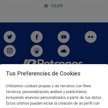
VOLVER
Tus Preferencias de Cookies
San Martín 5-Edificio Muñatones,
48550 Muskiz (Bizkaia)
Telf. 946 357 000
Utilizamos cookies propias y de terceros con fines
© 2026 Petronor S.A.
técnicos, personalización, análisis y publicitarios,
incluyendo anuncios personalizados a partir de tus datos.
Estos últimos pueden incluir la creación de un perfil con