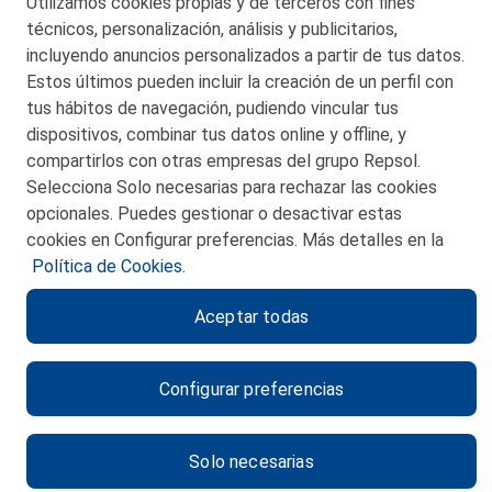
Utilizamos cookies propias y de terceros con fines
técnicos, personalización, análisis y publicitarios,
San Martín 5-Edificio Muñatones,
48550 Muskiz (Bizkaia)
incluyendo anuncios personalizados a partir de tus datos.
Telf. 946 357 000
Estos últimos pueden incluir la creación de un perfil con
© 2026 Petronor S.A.
tus hábitos de navegación, pudiendo vincular tus
dispositivos, combinar tus datos online y offline, y
compartirlos con otras empresas del grupo Repsol.
Selecciona Solo necesarias para rechazar las cookies
opcionales. Puedes gestionar o desactivar estas
CONTACTO
cookies en Configurar preferencias. Más detalles en la
Política de Cookies.
MAPA WEB
Aceptar todas
POLITICA DE PRIVACIDAD
AVISO LEGAL
Configurar preferencias
POLITICA DE COOKIES
CANAL DE ÉTICA
Solo necesarias