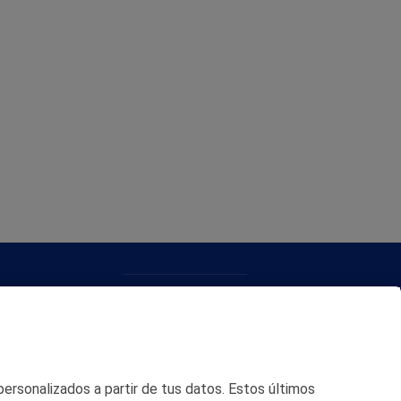
CONTACTO
MAPA WEB
POLITICA DE PRIVACIDAD
 personalizados a partir de tus datos. Estos últimos
AVISO LEGAL