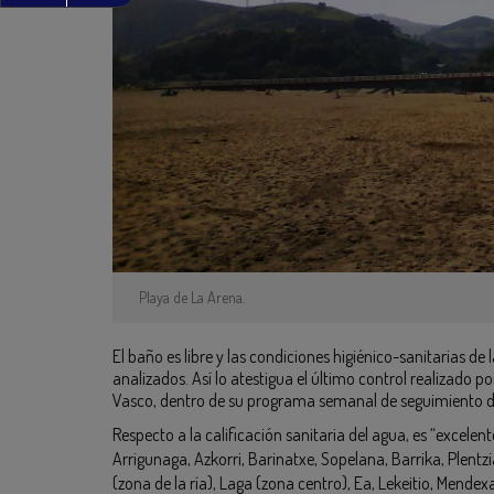
Playa de La Arena.
El baño es libre y las condiciones higiénico-sanitarias de 
analizados. Así lo atestigua el último control realizado po
Vasco, dentro de su programa semanal de seguimiento de 
Respecto a la calificación sanitaria del agua, es “excelen
Arrigunaga, Azkorri, Barinatxe, Sopelana, Barrika, Plentz
(zona de la ría), Laga (zona centro), Ea, Lekeitio, Mende