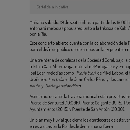
Cartel de la iniciativa.
Mañana sábado, 19 de septiembre, a partir de las 19:00 h
entonará melodías populares junto a la trikitixa de Xab
por la Ría.
Este concierto abierto cuenta con la colaboración de la 
para el disfrute público desde ambas orillas y puentes e
Una treintena de coralistas de la Sociedad Coral, bajo l
trikitixa Xabi Aburruzaga, natural de Portugalete y emba
Ibai Eder, melodías como
Txoria txori
de Mikel Laboa, el
Uruñuela,
Lau teilatu
de Juan Carlos Pérez y dos cancion
naute
y
Gazte gaztetandikan.
Asimismo, durante la travesía musical están previstas l
Puerto de Santurtzi (19:00h), Puente Colgante (19:15), P
Ayuntamiento (20:15) y Puente de San Antón (20:30).
Un plan muy fluvial que cierra los atardeceres de este vera
en esta ocasión la Ría desde dentro hacia fuera.