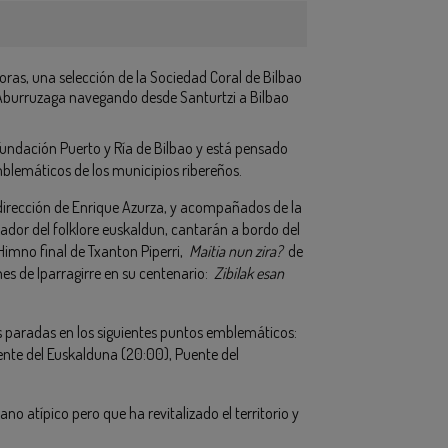
oras, una selección de la Sociedad Coral de Bilbao
i Aburruzaga navegando desde Santurtzi a Bilbao
Fundación Puerto y Ría de Bilbao y está pensado
mblemáticos de los municipios ribereños.
a dirección de Enrique Azurza, y acompañados de la
jador del folklore euskaldun, cantarán a bordo del
 Himno final de Txanton Piperri,
Maitia nun zira?
de
es de Iparragirre en su centenario:
Zibilak esan
as paradas en los siguientes puntos emblemáticos:
uente del Euskalduna (20:00), Puente del
no atípico pero que ha revitalizado el territorio y