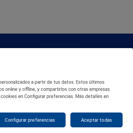
CONTACTO
MAPA WEB
POLITICA DE PRIVACIDAD
 personalizados a partir de tus datos. Estos últimos
AVISO LEGAL
os online y offline, y compartirlos con otras empresas
 cookies en Configurar preferencias. Más detalles en
POLITICA DE COOKIES
CANAL DE ÉTICA
Configurar preferencias
Aceptar todas