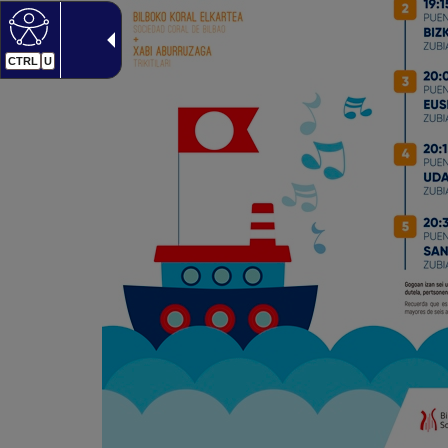
CTRL
U