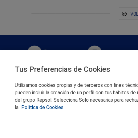
VO
Twitter
Instagram
Tus Preferencias de Cookies
Facebook
Slideshare
Utilizamos cookies propias y de terceros con fines técnico
Youtube
Soundcloud
pueden incluir la creación de un perfil con tus hábitos de
del grupo Repsol. Selecciona Solo necesarias para rechaz
Flickr
la
Política de Cookies.