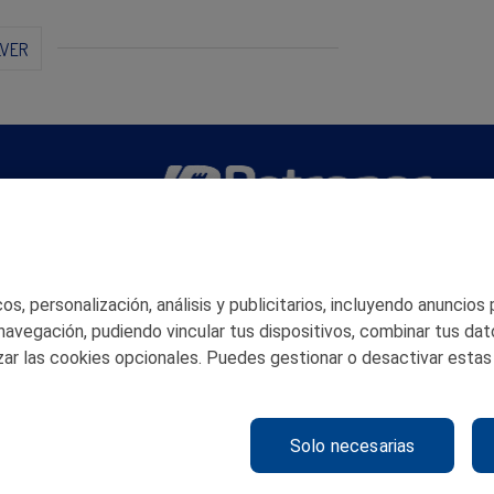
LVER
San Martín 5-Edificio Muñatones,
48550 Muskiz (Bizkaia)
Telf. 946 357 000
s, personalización, análisis y publicitarios, incluyendo anuncios
© 2026 Petronor S.A.
 navegación, pudiendo vincular tus dispositivos, combinar tus dat
ar las cookies opcionales. Puedes gestionar o desactivar estas
Solo necesarias