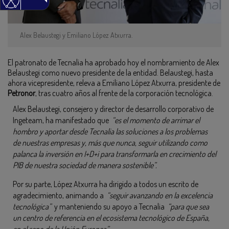
Alex Belaustegi y Emiliano López Atxurra.
El patronato de Tecnalia ha aprobado hoy el nombramiento de Alex
Belaustegi como nuevo presidente de la entidad. Belaustegi, hasta
ahora vicepresidente, releva a Emiliano López Atxurra, presidente de
Petronor
, tras cuatro años al frente de la corporación tecnológica.
Alex Belaustegi, consejero y director de desarrollo corporativo de
Ingeteam, ha manifestado que
“es el momento de arrimar el
hombro y aportar desde Tecnalia las soluciones a los problemas
de nuestras empresas y, más que nunca, seguir utilizando como
palanca la inversión en I+D+i para transformarla en crecimiento del
PIB de nuestra sociedad de manera sostenible”.
Por su parte, López Atxurra ha dirigido a todos un escrito de
agradecimiento, animando a
“seguir avanzando en la excelencia
tecnológica”
y manteniendo su apoyo a Tecnalia
“para que sea
un centro de referencia en el ecosistema tecnológico de España,
en el seno de la Unión Europea”.