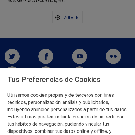
VOLVER
Tus Preferencias de Cookies
Utilizamos cookies propias y de terceros con fines
técnicos, personalización, análisis y publicitarios,
San Martín 5-Edificio Muñatones,
48550 Muskiz (Bizkaia)
incluyendo anuncios personalizados a partir de tus datos.
Telf. 946 357 000
Estos últimos pueden incluir la creación de un perfil con
© 2026 Petronor S.A.
tus hábitos de navegación, pudiendo vincular tus
dispositivos, combinar tus datos online y offline, y