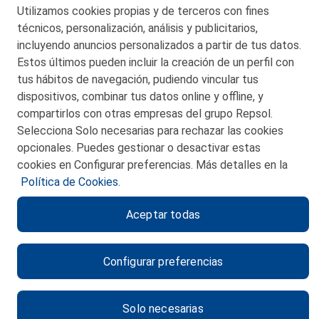
Utilizamos cookies propias y de terceros con fines
© 2026 Petronor S.A.
técnicos, personalización, análisis y publicitarios,
incluyendo anuncios personalizados a partir de tus datos.
Estos últimos pueden incluir la creación de un perfil con
tus hábitos de navegación, pudiendo vincular tus
dispositivos, combinar tus datos online y offline, y
CONTACTO
compartirlos con otras empresas del grupo Repsol.
Selecciona Solo necesarias para rechazar las cookies
MAPA WEB
opcionales. Puedes gestionar o desactivar estas
POLITICA DE PRIVACIDAD
cookies en Configurar preferencias. Más detalles en la
Política de Cookies.
AVISO LEGAL
Aceptar todas
POLITICA DE COOKIES
CANAL DE ÉTICA
Configurar preferencias
Solo necesarias