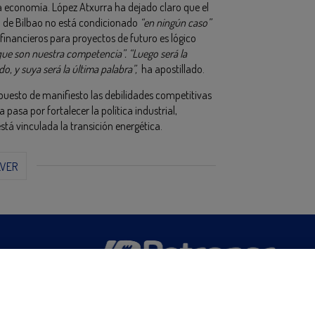
va economía. López Atxurra ha dejado claro que el
to de Bilbao no está condicionado
“en ningún caso”
financieros para proyectos de futuro es lógico
ue son nuestra competencia”. “Luego será la
o, y suya será la última palabra”,
ha apostillado.
puesto de manifiesto las debilidades competitivas
 pasa por fortalecer la política industrial,
stá vinculada la transición energética.
LVER
San Martín 5-Edificio Muñatones,
48550 Muskiz (Bizkaia)