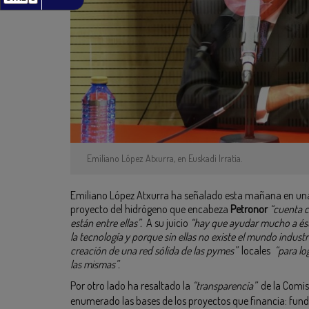
Emiliano López Atxurra, en Euskadi Irratia.
Emiliano López Atxurra ha señalado esta mañana en una e
proyecto del hidrógeno que encabeza
Petronor
“cuenta c
están entre ellas”.
A su juicio
“hay que ayudar mucho a ésta
la tecnología y porque sin ellas no existe el mundo industri
creación de una red sólida de las pymes”
locales
“para lo
las mismas”.
Por otro lado ha resaltado la
“transparencia”
de la Comisi
enumerado las bases de los proyectos que financia: fu