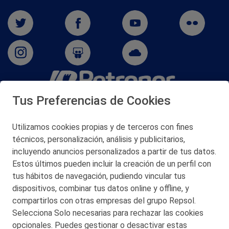
Tus Preferencias de Cookies
San Martín 5-Edificio Muñatones,
48550 Muskiz (Bizkaia)
Telf. 946 357 000
Utilizamos cookies propias y de terceros con fines
© 2026 Petronor S.A.
técnicos, personalización, análisis y publicitarios,
incluyendo anuncios personalizados a partir de tus datos.
Estos últimos pueden incluir la creación de un perfil con
tus hábitos de navegación, pudiendo vincular tus
dispositivos, combinar tus datos online y offline, y
CONTACTO
compartirlos con otras empresas del grupo Repsol.
Selecciona Solo necesarias para rechazar las cookies
MAPA WEB
opcionales. Puedes gestionar o desactivar estas