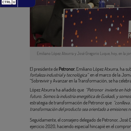
CTRL
U
Emiliano López Atxurra y José Gregorio Luque, hoy, en la jo
El presidente de
Petronor
, Emiliano López Atxurra, ha 
fortaleza industrial y tecnológica”
en el marco de la Jorna
“Sobrevivir y Avanzar en la Transformación, se ha celeb
López Atxurra ha añadido que
“Petronor invierte en hid
futuro. Somos la industria energética de Euskadi, y somos 
estrategia de transformación de Petronor que
“conlleva 
transformación del producto sea orientado a emisiones ne
Seguidamente, el consejero delegado de Petronor, José G
ejercicio 2020, haciendo especial hincapié en el compro