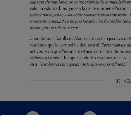
capaces de mantener un comportamiento inmaculado en 
valor la voluntad, las ganas y la gente que tiene Petron
posicionarse, estar, y ser actor relevante en la transición.
momento adecuado y en una localización favorable, tene
ilusión por un futuro mejor”.
Juan Antonio Carrillo de Albornoz, director ejecutivo de 
resaltado que la competitividad será el
“factor clave y 
activos, en lo que Petronor destaca, como una de los piv
deberes a tiempo”,
ha apostillado. En esa línea, de cara 
va a
“cambiar la concepción de lo que es una refinería”.
VO
Twitter
Instagram