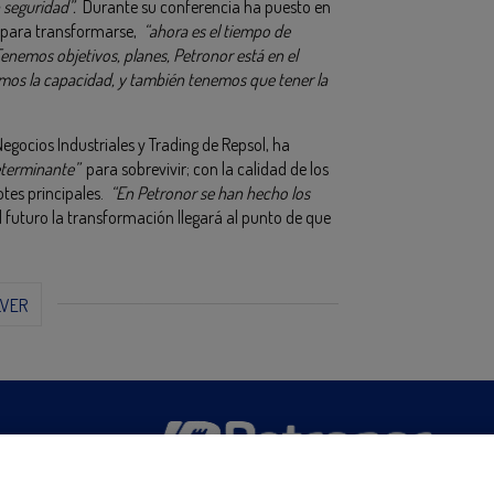
seguridad”.
Durante su conferencia ha puesto en
or para transformarse,
“ahora es el tiempo de
 Tenemos objetivos, planes, Petronor está en el
mos la capacidad, y también tenemos que tener la
Negocios Industriales y Trading de Repsol, ha
determinante”
para sobrevivir; con la calidad de los
otes principales.
“En Petronor se han hecho los
al futuro la transformación llegará al punto de que
LVER