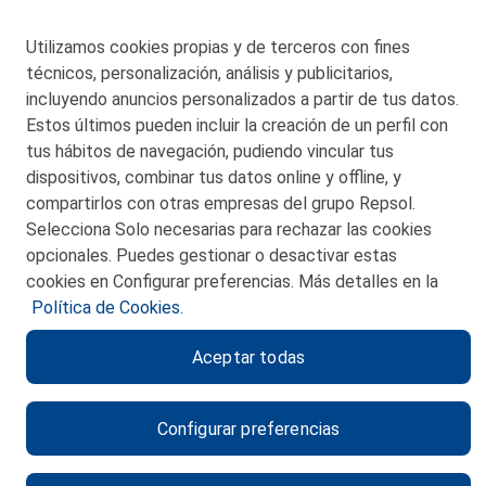
48550 Muskiz (Bizkaia)
Telf. 946 357 000
Utilizamos cookies propias y de terceros con fines
© 2026 Petronor S.A.
técnicos, personalización, análisis y publicitarios,
incluyendo anuncios personalizados a partir de tus datos.
Estos últimos pueden incluir la creación de un perfil con
tus hábitos de navegación, pudiendo vincular tus
dispositivos, combinar tus datos online y offline, y
CONTACTO
compartirlos con otras empresas del grupo Repsol.
Selecciona Solo necesarias para rechazar las cookies
MAPA WEB
opcionales. Puedes gestionar o desactivar estas
POLITICA DE PRIVACIDAD
cookies en Configurar preferencias. Más detalles en la
Política de Cookies.
AVISO LEGAL
Aceptar todas
POLITICA DE COOKIES
CANAL DE ÉTICA
Configurar preferencias