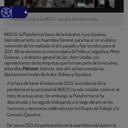
Asamblea General de INDEUS, realizada telemáticamente.
INDEUS, la Plataforma Vasca de la Industria, tuvo el jueves,
telemáticamente, su Asamblea General, para hacer un análisis y
valoración de los realizado el año pasado y fijar los retos para el
2021. Allí se reunieron la viceconsejera de Política Lingüística, Miren
Dobaran, y el director general de Spri, Aitor Urzelai, con
representantes de las empresas que forman parte de la iniciativa,
entre ellas
Petronor.
Además, este año se han sumado las
diputaciones forales de Araba, Bizkaia y Gipuzkoa.
A la hora de hacer el balance de 2020, la incidencia de la
pandemia en la actividad de INDEUS ha sido notable, como en el
resto de actuaciones. Sin embargo, la Plataforma no ha
descansado y ha seguido trabajando a lo largo del año en las
reuniones y seminarios celebrados por los Grupos de Trabajo y la
Comisión Ejecutiva.
De cara a 2021, los participantes en la asamblea subrayaron la