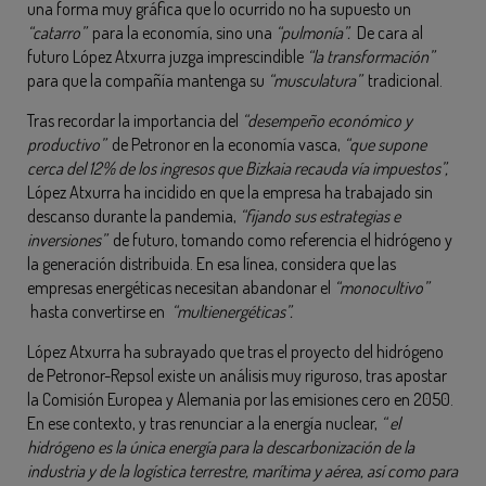
una forma muy gráfica que lo ocurrido no ha supuesto un
“catarro”
para la economía, sino una
“pulmonía”.
De cara al
futuro López Atxurra juzga imprescindible
“la transformación”
para que la compañía mantenga su
“musculatura”
tradicional.
Tras recordar la importancia del
“desempeño económico y
productivo”
de Petronor en la economía vasca,
“que supone
cerca del 12% de los ingresos que Bizkaia recauda vía impuestos”,
López Atxurra ha incidido en que la empresa ha trabajado sin
descanso durante la pandemia,
“fijando sus estrategias e
inversiones”
de futuro, tomando como referencia el hidrógeno y
la generación distribuida. En esa línea, considera que las
empresas energéticas necesitan abandonar el
“monocultivo”
hasta convertirse en
“multienergéticas”.
López Atxurra ha subrayado que tras el proyecto del hidrógeno
de Petronor-Repsol existe un análisis muy riguroso, tras apostar
la Comisión Europea y Alemania por las emisiones cero en 2050.
En ese contexto, y tras renunciar a la energía nuclear,
“ el
hidrógeno es la única energía para la descarbonización de la
industria y de la logística terrestre, marítima y aérea, así como para