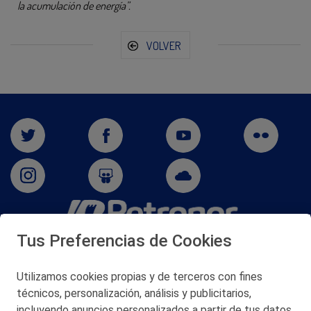
la acumulación de energía”.
VOLVER
Tus Preferencias de Cookies
San Martín 5-Edificio Muñatones,
48550 Muskiz (Bizkaia)
Telf. 946 357 000
Utilizamos cookies propias y de terceros con fines
© 2026 Petronor S.A.
técnicos, personalización, análisis y publicitarios,
incluyendo anuncios personalizados a partir de tus datos.