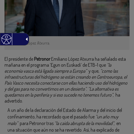
Emiliano López Atxurra.
El presidente de
Petronor
Emiliano López Atxurra ha señalado esta
mañana en el programa ‘Egun on Euskadi’ de ETB-1 que
“la
economía vasca está ligada siempre a Europa”
y que,
“como las
infraestructuras del hidrógeno se están creando en Centroeuropa, el
País Vasco necesita conectarse con ellas haciendo uso del hidrógeno
y del gas para no convertirnos en un desierto”. “La alternativa es
quedarnos en la periferia y si eso sucede no tenemos futuro”,
ha
advertido.
A un año de la declaración del Estado de Alarma y del inicio del
confinamiento, ha recordado que el pasado fue
“un año muy
malo”
para Petronor tras
“la caída abrupta de la movilidad”,
en
una situación que aún no se ha revertido. Así, ha explicado de