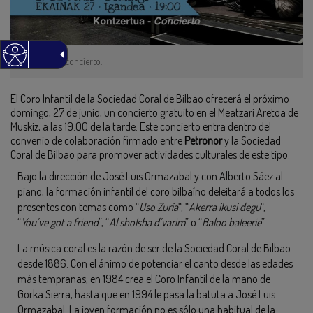
Cartel del concierto.
El Coro Infantil de la Sociedad Coral de Bilbao ofrecerá el próximo
domingo, 27 de junio, un concierto gratuito en el Meatzari Aretoa de
Muskiz, a las 19:00 de la tarde. Este concierto entra dentro del
convenio de colaboración firmado entre
Petronor
y la Sociedad
Coral de Bilbao para promover actividades culturales de este tipo.
Bajo la dirección de José Luis Ormazabal y con Alberto Sáez al
piano, la formación infantil del coro bilbaíno deleitará a todos los
presentes con temas como “
Uso Zuria
“, “
Akerra ikusi degu
“,
“
You’ve got a friend
”, “
Al sholsha d’varim
” o “
Baloo baleerie
”.
La música coral es la razón de ser de la Sociedad Coral de Bilbao
desde 1886. Con el ánimo de potenciar el canto desde las edades
más tempranas, en 1984 crea el Coro Infantil de la mano de
Gorka Sierra, hasta que en 1994 le pasa la batuta a José Luis
Ormazabal. La joven formación no es sólo una habitual de la