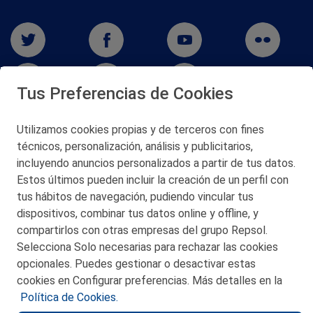
Tus Preferencias de Cookies
Utilizamos cookies propias y de terceros con fines
técnicos, personalización, análisis y publicitarios,
San Martín 5-Edificio Muñatones,
48550 Muskiz (Bizkaia)
incluyendo anuncios personalizados a partir de tus datos.
Telf. 946 357 000
Estos últimos pueden incluir la creación de un perfil con
© 2026 Petronor S.A.
tus hábitos de navegación, pudiendo vincular tus
dispositivos, combinar tus datos online y offline, y
compartirlos con otras empresas del grupo Repsol.
Selecciona Solo necesarias para rechazar las cookies
opcionales. Puedes gestionar o desactivar estas
CONTACTO
cookies en Configurar preferencias. Más detalles en la
Política de Cookies.
MAPA WEB