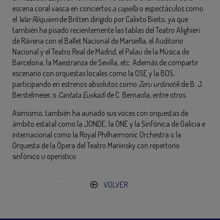
escena coral vasca en conciertos
a capella
o espectáculos como
el
War Réquiem
de Britten dirigido por Calixto Bieito, ya que
también ha pisado recientemente las tablas del Teatro Alighieri
de Rávena con el Ballet Nacional de Marseilla, el Auditorio
Nacional y el Teatro Real de Madrid, el Palau de la Música de
Barcelona, la Maestranza de Sevilla, etc. Además de compartir
escenario con orquestas locales como la OSE y la BOS,
participando en estrenos absolutos como
Zeru urdinetik
de B. J.
Berstelmeier, o
Cantata Euskadi
de C. Bernaola, entre otros.
Asimismo, también ha aunado sus voces con orquestas de
ámbito estatal como la JONDE, la ONE y la Sinfónica de Galicia e
internacional como la Royal Philharmonic Orchestra o la
Orquesta de la Ópera del Teatro Mariinsky con repertorio
sinfónico u operístico.
VOLVER