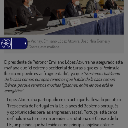
José Ignacio Vicinay, Emiliano López Atxurra, João Mira Gomes y
José Ángel Corres, esta mañana.
El presidente de Petronor Emiliano López Atxurra ha asegurado esta
mañana que “el extremo occidental de Eurasia que es la Península
Ibérica no puede estar fragmentado”, ya que
“si estamos hablando
de la casa común europea tenemos que hablar de la casa común
ibérica, porque tenemos muchas ligazones, entre las que está la
energética”.
López Atxurra ha participado en un acto que ha llevado por título
‘Presidencia de Portugal en la UE: planes del Gobierno portugués
y oportunidades para las empresas vascas’. Portugal está cerca
de finalizar su turno en la presidencia rotatoria del Consejo de la
UE, un periodo que ha tenido como principal objetivo obtener