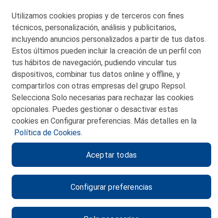
Utilizamos cookies propias y de terceros con fines
San Martín 5-Edificio Muñatones,
técnicos, personalización, análisis y publicitarios,
48550 Muskiz (Bizkaia)
incluyendo anuncios personalizados a partir de tus datos.
Telf. 946 357 000
Estos últimos pueden incluir la creación de un perfil con
© 2026 Petronor S.A.
tus hábitos de navegación, pudiendo vincular tus
dispositivos, combinar tus datos online y offline, y
compartirlos con otras empresas del grupo Repsol.
Selecciona Solo necesarias para rechazar las cookies
opcionales. Puedes gestionar o desactivar estas
CONTACTO
cookies en Configurar preferencias. Más detalles en la
Política de Cookies.
MAPA WEB
Aceptar todas
POLITICA DE PRIVACIDAD
AVISO LEGAL
Configurar preferencias
POLITICA DE COOKIES
CANAL DE ÉTICA