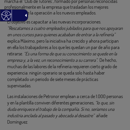
marcha el “Club de Tutores”, formado por personas reconocidas
profesionalmente en la empresa que trasladan los mejores
estándares de la operación a los nuevos empleados.
El objetivo es capacitar a las nuevas incorporaciones.
“Rescatamos a cuatro empleados jubilados para que nos apoyaran
en unos cursos para quienes acababan de entrar a la refinería”
explica Máximo, pero la iniciativa ha crecido y ahora participan
en ella los trabajadores a los que les quedan un par de año para
retirarse.
“Es una forma de que su conocimiento se quede en la
empresa y, a la vez, un reconocimiento a su carrera”.
De hecho,
muchas de las labores de la refinería requieren cierto grado de
experiencia: ningún operario se queda solo hasta haber
completado un periodo de siete meses de prácticas
supervisadas.
Las instalaciones de Petronor emplean a cerca de 1.000 personas
y en la plantilla conviven diferentes generaciones,
“lo que, sin
duda enriquece el trabajo de la compañía. Si no, seríamos una
industria anclada al pasado y abocada al desastre”
añade
Domínguez.