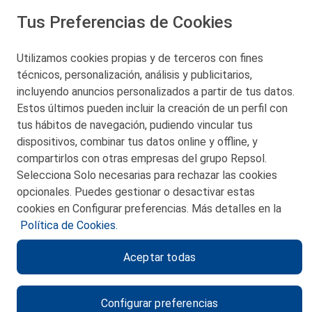
Tus Preferencias de Cookies
San Martín 5-Edificio Muñatones,
48550 Muskiz (Bizkaia)
Telf. 946 357 000
Utilizamos cookies propias y de terceros con fines
© 2026 Petronor S.A.
técnicos, personalización, análisis y publicitarios,
incluyendo anuncios personalizados a partir de tus datos.
Estos últimos pueden incluir la creación de un perfil con
tus hábitos de navegación, pudiendo vincular tus
dispositivos, combinar tus datos online y offline, y
CONTACTO
compartirlos con otras empresas del grupo Repsol.
Selecciona Solo necesarias para rechazar las cookies
MAPA WEB
opcionales. Puedes gestionar o desactivar estas
POLITICA DE PRIVACIDAD
cookies en Configurar preferencias. Más detalles en la
Política de Cookies.
AVISO LEGAL
Aceptar todas
POLITICA DE COOKIES
CANAL DE ÉTICA
Configurar preferencias