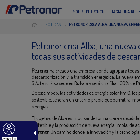
SOBRE PETRONOR
HACIA UNA REF
NOTICIAS
PETRONOR CREA ALBA, UNA NUEVA EMPRE
Petronor crea Alba, una nueva
todas sus actividades de desca
Petronor
ha creado una empresa donde agrupará todas la
descarbonización y la transición energética. La nueva 
S.A, tendrá su sede en Bizkaia y será una filial 100% de
P
De este modo, las actividades de energía solar Km 0, los
sostenible, tendrán un entorno propio que permitirá impul
sinergias.
El objetivo de Alba es impulsar de forma clara y decidid
sostenible y la producción de nueva energía limpia, de ac
Petronor
. Un camino donde la innovación y la tecnología 
CTRL
U