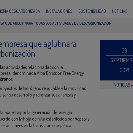
INERÍA DESCARBONIZADA
INSTALACIONES
SOSTENIBILIDAD
NOTICIAS
SA QUE AGLUTINARÁ TODAS SUS ACTIVIDADES DE DESCARBONIZACIÓN
 empresa que aglutinará
06
rbonización
SEPTIEMB
s actividades relacionadas con la
2021
empresa, denominada Alba Emission Free Energy
etronor
.
NOTICIAS
 proyectos de hidrógeno renovable y la movilidad
sar su desarrollo y reforzar sus alianzas y
a la apuesta por la generación de energía
uerdo con la hoja de ruta establecida por Repsol y
serán claves en la transición energética.