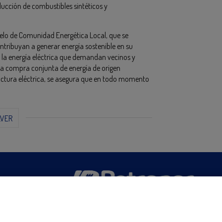
ducción de combustibles sintéticos y
elo de Comunidad Energética Local, que se
ontribuyan a generar energía sostenible en su
la energía eléctrica que demandan vecinos y
a compra conjunta de energía de origen
actura eléctrica, se asegura que en todo momento
LVER
San Martín 5-Edificio Muñatones,
48550 Muskiz (Bizkaia)