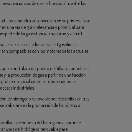
nuevas iniciativas de descarbonización, entre las
ntéticos supondrá una inversión en su primera fase
 en una vía de gran relevancia y potencial para
ransporte de larga distancia, marítimo y aéreo).
aces de sustituir a los actuales (gasolinas,
 son compatibles con los motores de los actuales
que se instalará del puerto de Bilbao, consiste en
e y la producción de gas a partir de una facción
n problema social como son los residuos, se
ocesos industriales.
ión de hidrógeno renovable por electrólisis en tres
se trabajará en la producción de hidrógeno a
arrollar la economía del hidrógeno a partir del
erar usos del hidrógeno renovable para