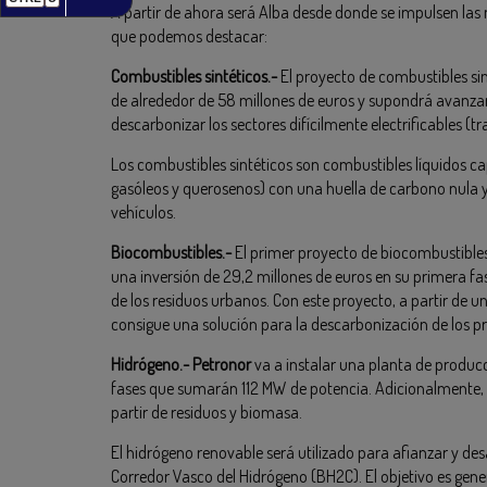
A partir de ahora será Alba desde donde se impulsen las 
que podemos destacar:
Combustibles sintéticos.-
El proyecto de combustibles si
de alrededor de 58 millones de euros y supondrá avanzar
descarbonizar los sectores difícilmente electrificables (t
Los combustibles sintéticos son combustibles líquidos cap
gasóleos y querosenos) con una huella de carbono nula y
vehículos.
Biocombustibles.-
El primer proyecto de biocombustibles 
una inversión de 29,2 millones de euros en su primera fas
de los residuos urbanos. Con este proyecto, a partir de u
consigue una solución para la descarbonización de los pr
Hidrógeno.- Petronor
va a instalar una planta de producc
fases que sumarán 112 MW de potencia. Adicionalmente, 
partir de residuos y biomasa.
El hidrógeno renovable será utilizado para afianzar y des
Corredor Vasco del Hidrógeno (BH2C). El objetivo es gen