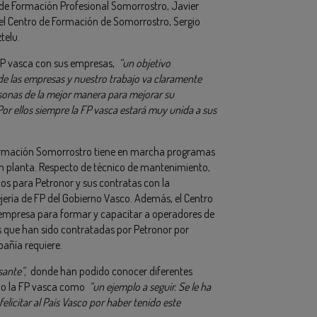
o de Formación Profesional Somorrostro, Javier
 del Centro de Formación de Somorrostro, Sergio
telu.
FP vasca con sus empresas,
“un objetivo
 de las empresas y nuestro trabajo va claramente
rsonas de la mejor manera para mejorar su
or ellos siempre la FP vasca estará muy unida a sus
ormación Somorrostro tiene en marcha programas
n planta. Respecto de técnico de mantenimiento,
os para Petronor y sus contratas con la
jería de FP del Gobierno Vasco. Además, el Centro
 empresa para formar y capacitar a operadores de
que han sido contratadas por Petronor por
pañía requiere.
sante”,
donde han podido conocer diferentes
ndo la FP vasca como
“un ejemplo a seguir. Se le ha
elicitar al País Vasco por haber tenido este