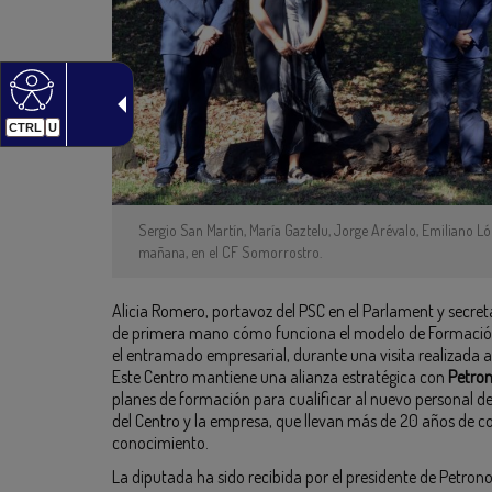
CTRL
U
Sergio San Martín, María Gaztelu, Jorge Arévalo, Emiliano Ló
mañana, en el CF Somorrostro.
Alicia Romero, portavoz del PSC en el Parlament y secret
de primera mano cómo funciona el modelo de Formación 
el entramado empresarial, durante una visita realizada 
Este Centro mantiene una alianza estratégica con
Petro
planes de formación para cualificar al nuevo personal d
del Centro y la empresa, que llevan más de 20 años de co
conocimiento.
La diputada ha sido recibida por el presidente de Petrono