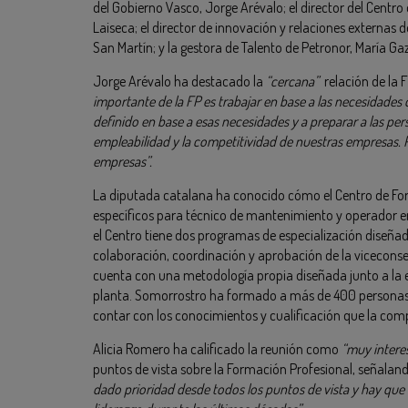
del Gobierno Vasco, Jorge Arévalo; el director del Centr
Laiseca; el director de innovación y relaciones externas
San Martín; y la gestora de Talento de Petronor, María Gaz
Jorge Arévalo ha destacado la
“cercana”
relación de la 
importante de la FP es trabajar en base a las necesidades
definido en base a esas necesidades y a preparar a las pe
empleabilidad y la competitividad de nuestras empresas. P
empresas”.
La diputada catalana ha conocido cómo el Centro de F
específicos para técnico de mantenimiento y operador e
el Centro tiene dos programas de especialización diseñad
colaboración, coordinación y aprobación de la viceconse
cuenta con una metodología propia diseñada junto a la
planta. Somorrostro ha formado a más de 400 personas 
contar con los conocimientos y cualificación que la com
Alicia Romero ha calificado la reunión como
“muy intere
puntos de vista sobre la Formación Profesional, señala
dado prioridad desde todos los puntos de vista y hay que f