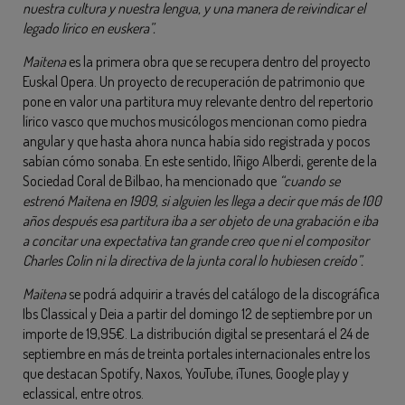
nuestra cultura y nuestra lengua, y una manera de reivindicar el
legado lírico en euskera”.
Maitena
es la primera obra que se recupera dentro del proyecto
Euskal Opera. Un proyecto de recuperación de patrimonio que
pone en valor una partitura muy relevante dentro del repertorio
lírico vasco que muchos musicólogos mencionan como piedra
angular y que hasta ahora nunca había sido registrada y pocos
sabían cómo sonaba. En este sentido, Iñigo Alberdi, gerente de la
Sociedad Coral de Bilbao, ha mencionado que
“cuando se
estrenó Maitena en 1909, si alguien les llega a decir que más de 100
años después esa partitura iba a ser objeto de una grabación e iba
a concitar una expectativa tan grande creo que ni el compositor
Charles Colin ni la directiva de la junta coral lo hubiesen creído”.
Maitena
se podrá adquirir a través del catálogo de la discográfica
Ibs Classical y Deia a partir del domingo 12 de septiembre por un
importe de 19,95€. La distribución digital se presentará el 24 de
septiembre en más de treinta portales internacionales entre los
que destacan Spotify, Naxos, YouTube, iTunes, Google play y
eclassical, entre otros.