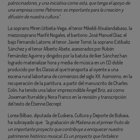
patrocinadores, y una iniciativa como esta, que tenga el apoyo de
una empresa como Petronor, es importante para la creación y
difusión de nuestra cultura”.
La soprano Miren Urbieta-Vega, el tenor Mikeldi Atxalandabaso, la
mezzosoprano Marifé Nogales, el barítono José Manuel Díaz, el
bajo Fernando Latorre, el tenor Javier Tomé, la soprano Estíbaliz
Sánchez y el tenor Alberto Abete, asesorados por Rubén
Fernández Aguirre y dirigidos por la batuta de Iker Sánchez han
logrado materializar hora y media de música en un CD doble
producido por Ibs Classical que transporta al oyente a una
escena rural labortana de comienzos del siglo XX. Asimismo, en la
recuperación de la partitura, a partir del manuscrito de Charles
Colin, ha tenido una labor imprescindible Ángel Briz, así como
Joxemari Iturralde y Nora Franco en la revisión y transcripción
del texto de Étienne Decrept.
Lorea Bilbao, diputada de Euskera, Cultura y Deporte de Bizkaia,
ha subrayado que
“la grabación de Maitena es el primer fruto de
un importante proyecto que contribuye a enriquecer nuestro
patrimonio histórico musical. Es un proyecto que fortalece