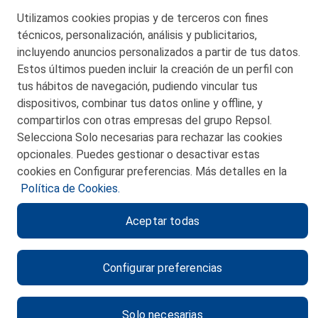
Telf. 946 357 000
Utilizamos cookies propias y de terceros con fines
© 2026 Petronor S.A.
técnicos, personalización, análisis y publicitarios,
incluyendo anuncios personalizados a partir de tus datos.
Estos últimos pueden incluir la creación de un perfil con
tus hábitos de navegación, pudiendo vincular tus
dispositivos, combinar tus datos online y offline, y
CONTACTO
compartirlos con otras empresas del grupo Repsol.
Selecciona Solo necesarias para rechazar las cookies
MAPA WEB
opcionales. Puedes gestionar o desactivar estas
POLITICA DE PRIVACIDAD
cookies en Configurar preferencias. Más detalles en la
Política de Cookies.
AVISO LEGAL
Aceptar todas
POLITICA DE COOKIES
CANAL DE ÉTICA
Configurar preferencias
Solo necesarias