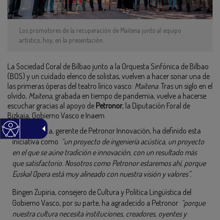
Los promotores de la recuperación de Maitena junto al equipo
artístico, hoy, en la presentación.
La Sociedad Coral de Bilbao junto a la Orquesta Sinfónica de Bilbao
(BOS) y un cuidado elenco de solistas, vuelven a hacer sonar una de
las primeras óperas del teatro lírico vasco:
Maitena
. Tras un siglo en el
olvido,
Maitena,
grabada en tiempo de pandemia, vuelve a hacerse
escuchar gracias al apoyo de
Petronor
, la Diputación Foral de
Bizkaia, Gobierno Vasco e Inaem.
Elías Unzueta, gerente de Petronor Innovación, ha definido esta
iniciativa como
“un proyecto de ingeniería acústica, un proyecto
en el que se aúne tradición e innovación, con un resultado más
que satisfactorio. Nosotros como Petronor estaremos ahí, porque
Euskal Opera está muy alineado con nuestra visión y valores”.
Bingen Zupiria, consejero de Cultura y Política Lingüística del
Gobierno Vasco, por su parte, ha agradecido a Petronor
“porque
nuestra cultura necesita instituciones, creadores, oyentes y