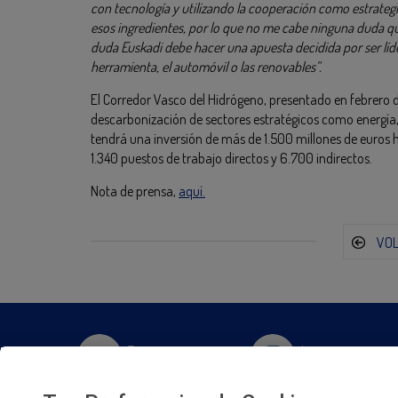
con tecnología y utilizando la cooperación como estrategi
esos ingredientes, por lo que no me cabe ninguna duda qu
duda Euskadi debe hacer una apuesta decidida por ser líde
herramienta, el automóvil o las renovables”.
El Corredor Vasco del Hidrógeno, presentado en febrero de
descarbonización de sectores estratégicos como energía, m
tendrá una inversión de más de 1.500 millones de euros
1.340 puestos de trabajo directos y 6.700 indirectos.
Nota de prensa,
aquí.
VO
Twitter
Instagram