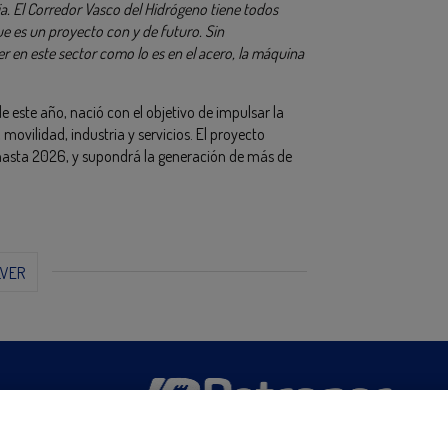
a. El Corredor Vasco del Hidrógeno tiene todos
e es un proyecto con y de futuro. Sin
r en este sector como lo es en el acero, la máquina
 este año, nació con el objetivo de impulsar la
ovilidad, industria y servicios. El proyecto
 hasta 2026, y supondrá la generación de más de
LVER