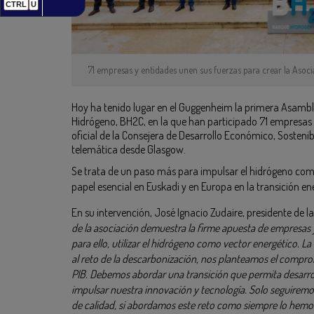
CTRL
U
71 empresas y entidades unen sus fuerzas para crear la Asoc
Hoy ha tenido lugar en el Guggenheim la primera Asamble
Hidrógeno, BH2C, en la que han participado 71 empresas
oficial de la Consejera de Desarrollo Económico, Sosteni
telemática desde Glasgow.
Se trata de un paso más para impulsar el hidrógeno como
papel esencial en Euskadi y en Europa en la transición en
En su intervención, José Ignacio Zudaire, presidente de 
de la asociación demuestra la firme apuesta de empresas 
para ello, utilizar el hidrógeno como vector energético. La 
al reto de la descarbonización, nos planteamos el comprom
PIB. Debemos abordar una transición que permita desarroll
impulsar nuestra innovación y tecnología. Solo seguiremos
de calidad, si abordamos este reto como siempre lo hemo