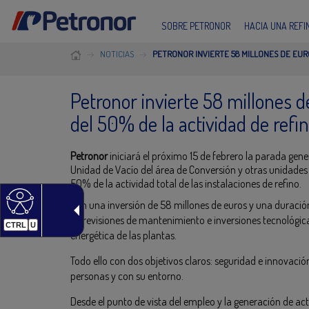
SOBRE PETRONOR
HACIA UNA REF
NOTICIAS
PETRONOR INVIERTE 58 MILLONES DE EUR
Petronor invierte 58 millones d
del 50% de la actividad de refi
Petronor
iniciará el próximo 15 de febrero la parada gene
Unidad de Vacío del área de Conversión y otras unidades d
50% de la actividad total de las instalaciones de refino.
Con una inversión de 58 millones de euros y una duración
de revisiones de mantenimiento e inversiones tecnológica
CTRL
U
energética de las plantas.
Todo ello con dos objetivos claros: seguridad e innovaci
personas y con su entorno.
Desde el punto de vista del empleo y la generación de a