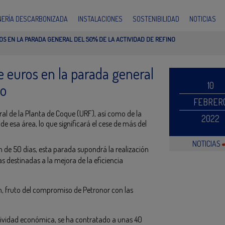
INERÍA DESCARBONIZADA
INSTALACIONES
SOSTENIBILIDAD
NOTICIAS
OS EN LA PARADA GENERAL DEL 50% DE LA ACTIVIDAD DE REFINO
e euros en la parada general
10
no
FEBRER
ral de la Planta de Coque (URF), así como de la
2022
e esa área, lo que significará el cese de más del
NOTICIAS
 de 50 días, esta parada supondrá la realización
s destinadas a la mejora de la eficiencia
ón, fruto del compromiso de Petronor con las
ctividad económica, se ha contratado a unas 40