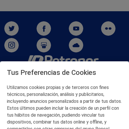
Tus Preferencias de Cookies
San Martín 5-Edificio Muñatones,
48550 Muskiz (Bizkaia)
Telf. 946 357 000
Utilizamos cookies propias y de terceros con fines
© 2026 Petronor S.A.
técnicos, personalización, análisis y publicitarios,
incluyendo anuncios personalizados a partir de tus datos.
Estos últimos pueden incluir la creación de un perfil con
tus hábitos de navegación, pudiendo vincular tus
dispositivos, combinar tus datos online y offline, y
CONTACTO
compartirlos con otras empresas del grupo Repsol.