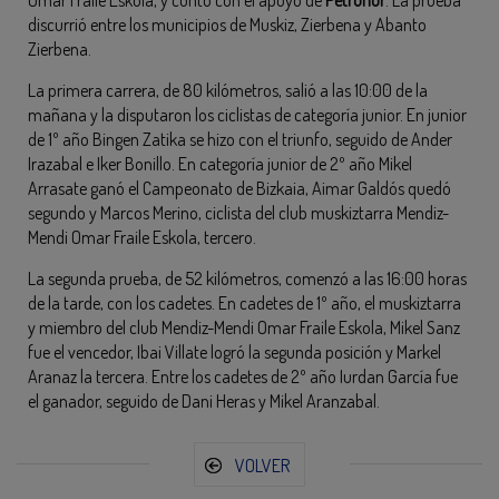
Omar Fraile Eskola, y contó con el apoyo de
Petronor
. La prueba
discurrió entre los municipios de Muskiz, Zierbena y Abanto
Zierbena.
La primera carrera, de 80 kilómetros, salió a las 10:00 de la
mañana y la disputaron los ciclistas de categoría junior. En junior
de 1º año Bingen Zatika se hizo con el triunfo, seguido de Ander
Irazabal e Iker Bonillo. En categoría junior de 2º año Mikel
Arrasate ganó el Campeonato de Bizkaia, Aimar Galdós quedó
segundo y Marcos Merino, ciclista del club muskiztarra Mendiz-
Mendi Omar Fraile Eskola, tercero.
La segunda prueba, de 52 kilómetros, comenzó a las 16:00 horas
de la tarde, con los cadetes. En cadetes de 1º año, el muskiztarra
y miembro del club Mendiz-Mendi Omar Fraile Eskola, Mikel Sanz
fue el vencedor, Ibai Villate logró la segunda posición y Markel
Aranaz la tercera. Entre los cadetes de 2º año Iurdan García fue
el ganador, seguido de Dani Heras y Mikel Aranzabal.
VOLVER