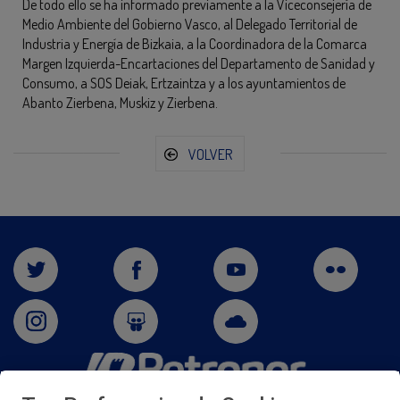
De todo ello se ha informado previamente a la Viceconsejería de
Medio Ambiente del Gobierno Vasco, al Delegado Territorial de
Industria y Energía de Bizkaia, a la Coordinadora de la Comarca
Margen Izquierda-Encartaciones del Departamento de Sanidad y
Consumo, a SOS Deiak, Ertzaintza y a los ayuntamientos de
Abanto Zierbena, Muskiz y Zierbena.
VOLVER