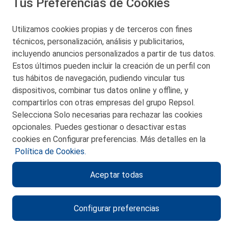
Tus Preferencias de Cookies
San Martín 5-Edificio Muñatones,
48550 Muskiz (Bizkaia)
Telf. 946 357 000
Utilizamos cookies propias y de terceros con fines
© 2026 Petronor S.A.
técnicos, personalización, análisis y publicitarios,
incluyendo anuncios personalizados a partir de tus datos.
Estos últimos pueden incluir la creación de un perfil con
tus hábitos de navegación, pudiendo vincular tus
dispositivos, combinar tus datos online y offline, y
CONTACTO
compartirlos con otras empresas del grupo Repsol.
Selecciona Solo necesarias para rechazar las cookies
MAPA WEB
opcionales. Puedes gestionar o desactivar estas
POLITICA DE PRIVACIDAD
cookies en Configurar preferencias. Más detalles en la
Política de Cookies.
AVISO LEGAL
Aceptar todas
POLITICA DE COOKIES
CANAL DE ÉTICA
Configurar preferencias