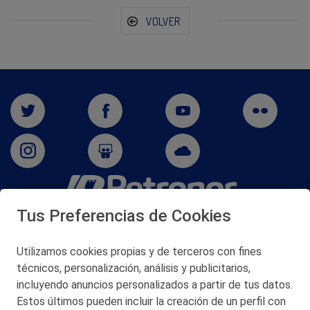
VOLVER
Tus Preferencias de Cookies
San Martín 5-Edificio Muñatones,
48550 Muskiz (Bizkaia)
Telf. 946 357 000
Utilizamos cookies propias y de terceros con fines
© 2026 Petronor S.A.
técnicos, personalización, análisis y publicitarios,
incluyendo anuncios personalizados a partir de tus datos.
Estos últimos pueden incluir la creación de un perfil con