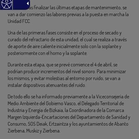
Además, tras finalizar las últimas etapas de mantenimiento, se
van a dar comienzo las labores previas a la puesta en marcha la
Unidad FCC.
Una de las primeras fases consiste en el proceso de secado y
curado del refractario de esta unidad, el cual se realiza a través
de aporte de aire caliente inicialmente solo con la soplante y
posteriormente con el horno y la soplante.
Durante esta etapa, que se prevé comience el 4 de abril, se
podrían producir incrementos del nivel sonoro. Para minimizar
los mismos, y evitar molestias al entorno por ruido, se van a
instalar dispositivos atenuantes del ruido.
De todo ello se ha informado previamente a la Viceconsejería de
Medio Ambiente del Gobierno Vasco, el Delegado Territorial de
Industria y Energía de Bizkaia, la Coordinadora de la Comarca
Margen Izquierda-Encartaciones del Departamento de Sanidad y
Consumo, SOS Deiak, Ertzaintza y los ayuntamientos de Abanto
Zierbena, Muskiz y Zierbena.