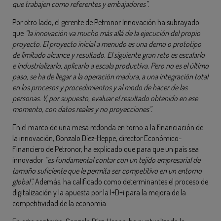
que trabajen como referentes y embajadores”.
Por otro lado, el gerente de Petronor Innovación ha subrayado
que
“la innovación va mucho más allá de la ejecución del propio
proyecto. El proyecto inicial a menudo es una demo o prototipo
de limitado alcance y resultado. El siguiente gran reto es escalarlo
e industrializarlo, aplicarlo a escala productiva. Pero no es el último
paso, se ha de llegar a la operación madura, a una integración total
en los procesos y procedimientos y al modo de hacer de las
personas. Y, por supuesto, evaluar el resultado obtenido en ese
momento, con datos reales y no proyecciones”.
En el marco de una mesa redonda en torno a la financiación de
la innovación, Gonzalo Díez-Heppe, director Económico-
Financiero de Petronor, ha explicado que para que un país sea
innovador
“es fundamental contar con un tejido empresarial de
tamaño suficiente que le permita ser competitivo en un entorno
global”.
Además, ha calificado como determinantes el proceso de
digitalización y la apuesta por la I+D+i para la mejora de la
competitividad de la economía.