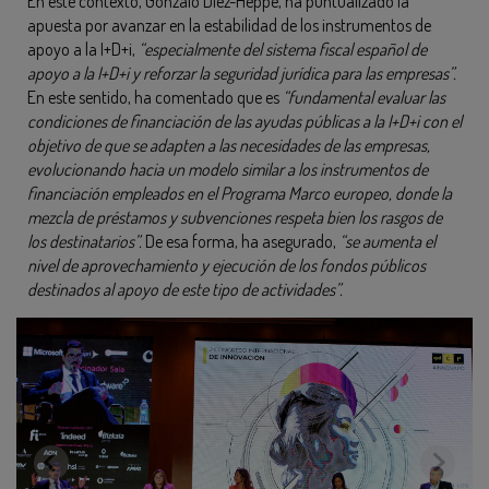
En este contexto, Gonzalo Díez-Heppe, ha puntualizado la
apuesta por avanzar en la estabilidad de los instrumentos de
apoyo a la I+D+i,
“especialmente del sistema fiscal español de
apoyo a la I+D+i y reforzar la seguridad jurídica para las empresas”.
En este sentido, ha comentado que es
“fundamental evaluar las
condiciones de financiación de las ayudas públicas a la I+D+i con el
objetivo de que se adapten a las necesidades de las empresas,
evolucionando hacia un modelo similar a los instrumentos de
financiación empleados en el Programa Marco europeo, donde la
mezcla de préstamos y subvenciones respeta bien los rasgos de
los destinatarios”.
De esa forma, ha asegurado,
“se aumenta el
nivel de aprovechamiento y ejecución de los fondos públicos
destinados al apoyo de este tipo de actividades”.