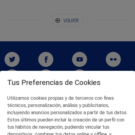
VOLVER
Tus Preferencias de Cookies
Utilizamos cookies propias y de terceros con fines
San Martín 5-Edificio Muñatones,
técnicos, personalización, análisis y publicitarios,
48550 Muskiz (Bizkaia)
incluyendo anuncios personalizados a partir de tus datos.
Telf. 946 357 000
Estos últimos pueden incluir la creación de un perfil con
© 2026 Petronor S.A.
tus hábitos de navegación, pudiendo vincular tus
dispositivos, combinar tus datos online y offline, y