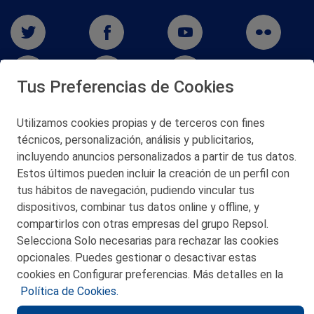
Tus Preferencias de Cookies
Utilizamos cookies propias y de terceros con fines
San Martín 5-Edificio Muñatones,
técnicos, personalización, análisis y publicitarios,
48550 Muskiz (Bizkaia)
incluyendo anuncios personalizados a partir de tus datos.
Telf. 946 357 000
Estos últimos pueden incluir la creación de un perfil con
© 2026 Petronor S.A.
tus hábitos de navegación, pudiendo vincular tus
dispositivos, combinar tus datos online y offline, y
compartirlos con otras empresas del grupo Repsol.
Selecciona Solo necesarias para rechazar las cookies
opcionales. Puedes gestionar o desactivar estas
CONTACTO
cookies en Configurar preferencias. Más detalles en la
Política de Cookies.
MAPA WEB