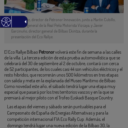
Manu Núñez, director de Petronor Innovación, junto a Martín Cubillo,
secretario general de la Real Peña Motorista Vizcaya, y Javier
Garcinuño, director general de Bilbao Ekintza, durante la
presentación del Eco Rallye.
El Eco Rallye Bilbao
Petronor
volverá este fin de semana a las calles
de la villa. La tercera edición de esta prueba automovilística que se
celebrará del 30 de septiembre al 2 de octubre, contará con cerca
de 52 participantes, de los cuales casi 44 son vehículos eléctricos y el
resto híbridos, que recorrerán unos 500 kilómetros en tres etapas
con salida y meta en la explanada del Museo Marítimo de Bilbao.
Como novedad este año, el sábado tendrá lugar una etapa muy
especial que pasará por los tres territorios vascos y en la que se
premiará al mejor piloto con el Trofeo Euskadi Basque Country.
Las etapas del viernes y sábado serán puntuables para el
Campeonato de España de Energías Alternativas y para la
competición internacional FIA Eco Rally Cup. Además, el
domingo tendrá lugar una nueva edición de la Bilbao 30, la