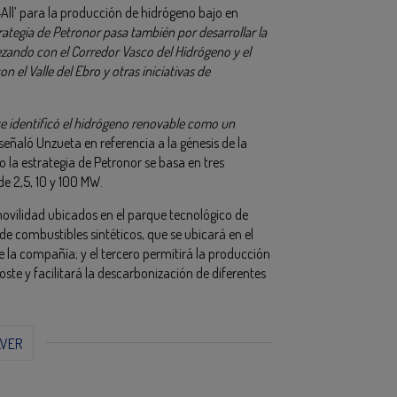
 4All’ para la producción de hidrógeno bajo en
trategia de Petronor pasa también por desarrollar la
zando con el Corredor Vasco del Hidrógeno y el
n el Valle del Ebro y otras iniciativas de
e identificó el hidrógeno renovable como un
eñaló Unzueta en referencia a la génesis de la
la estrategia de Petronor se basa en tres
de 2,5, 10 y 100 MW.
ovilidad ubicados en el parque tecnológico de
de combustibles sintéticos, que se ubicará en el
e la compañía; y el tercero permitirá la producción
ste y facilitará la descarbonización de diferentes
LVER