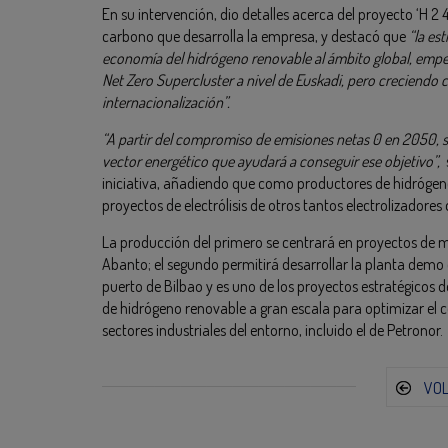
En su intervención, dio detalles acerca del proyecto ‘H 2
carbono que desarrolla la empresa, y destacó que
“
la es
economía del hidrógeno renovable al ámbito global, empe
Net Zero Supercluster a nivel de Euskadi, pero creciendo co
internacionalización”.
“
A partir del compromiso de emisiones netas 0 en 2050, s
vector energético que ayudará a conseguir ese objetivo”,
s
iniciativa, añadiendo que como productores de hidrógeno 
proyectos de electrólisis de otros tantos electrolizadores 
La producción del primero se centrará en proyectos de m
Abanto; el segundo permitirá desarrollar la planta demo 
puerto de Bilbao y es uno de los proyectos estratégicos d
de hidrógeno renovable a gran escala para optimizar el co
sectores industriales del entorno, incluido el de Petronor.
VO