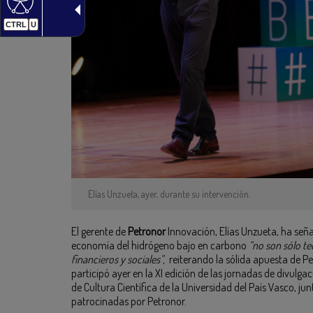
CTRL
U
Elías Unzueta, ayer, durante su intervención.
El gerente de
Petronor
Innovación, Elías Unzueta, ha seña
economía del hidrógeno bajo en carbono
“no son sólo te
financieros y sociales”,
reiterando la sólida apuesta de Pe
participó ayer en la XI edición de las jornadas de divulga
de Cultura Científica de la Universidad del País Vasco, j
patrocinadas por Petronor.