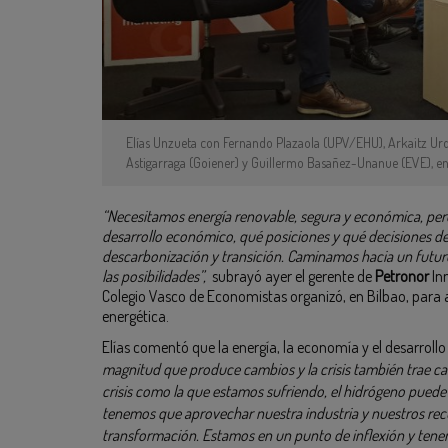
Elías Unzueta con Fernando Plazaola (UPV/EHU), Arkaitz Urda
Astigarraga (Goiener) y Guillermo Basañez-Unanue (EVE), en 
“Necesitamos energía renovable, segura y económica, pe
desarrollo económico, qué posiciones y qué decisiones 
descarbonización y transición. Caminamos hacia un futuro
las posibilidades”,
subrayó ayer el gerente de
Petronor
Inn
Colegio Vasco de Economistas organizó, en Bilbao, para a
energética.
Elías comentó que la energía, la economía y el desarroll
magnitud que produce cambios y la crisis también trae 
crisis como la que estamos sufriendo, el hidrógeno puede 
tenemos que aprovechar nuestra industria y nuestros recur
transformación. Estamos en un punto de inflexión y tene