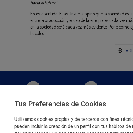
hacia el futuro”.
En este sentido, Elías Unzueta opinó que la sociedad est
entre la producción y el uso de la energía es cada vez más
en la sociedad será cada vez más evidente. Pone como 
Locales.
VO
Twitter
Instagram
Tus Preferencias de Cookies
Facebook
Slideshare
Utilizamos cookies propias y de terceros con fines técnico
Youtube
Soundcloud
pueden incluir la creación de un perfil con tus hábitos de