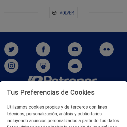
VOLVER
Tus Preferencias de Cookies
San Martín 5-Edificio Muñatones,
48550 Muskiz (Bizkaia)
Telf. 946 357 000
Utilizamos cookies propias y de terceros con fines
© 2026 Petronor S.A.
técnicos, personalización, análisis y publicitarios,
incluyendo anuncios personalizados a partir de tus datos.