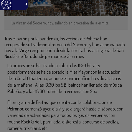
La Virgen del Socorro, hoy, saliendo en procesión de la ermita.
Tras el parón por la pandemia, los vecinos de Pobeña han
recuperado su tradicional romería del Socorro, y han acompañado
hoy a la Virgen en procesión desde la ermita hasta la iglesia de San
Nicolás de Bari, donde permanecerá un mes.
La procesión se ha llevado a cabo a las 11:30 horas y
posteriormente se ha celebrado la Misa Mayor con la actuación
de la Coral Oihartzuna, aunque el primer oficio ha sido a las seis
de la mañana. A las 13:30 los 5 Bilbaínos han llenado de música
Pobeña, y a las 18:30, turno de la verbena con Sua.
El programa de fiestas, que cuenta con la colaboración de
Petronor
, comenzó ayer, día 7, y se alargará hasta el sábado, con
variedad de actividades para todos los gustos: verbenas con
mucho Rock & Roll, parrillada, diskofesta, concurso de paellas,
romería, trikitilaris, etc.