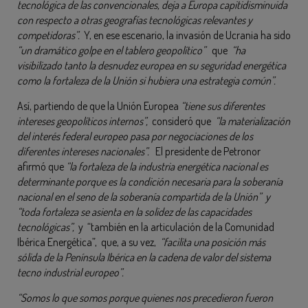
tecnológica de las convencionales, deja a Europa capitidisminuida
con respecto a otras geografías tecnológicas relevantes y
competidoras”.
Y, en ese escenario, la invasión de Ucrania ha sido
“un dramático golpe en el tablero geopolítico”
que
“ha
visibilizado tanto la desnudez europea en su seguridad energética
como la fortaleza de la Unión si hubiera una estrategia común”.
Así, partiendo de que la Unión Europea
“tiene sus diferentes
intereses geopolíticos internos”,
consideró que
“la materialización
del interés federal europeo pasa por negociaciones de los
diferentes intereses nacionales”.
El presidente de Petronor
afirmó que
“la fortaleza de la industria energética nacional es
determinante porque es la condición necesaria para la soberanía
nacional en el seno de la soberanía compartida de la Unión” y
“toda fortaleza se asienta en la solidez de las capacidades
tecnológicas”,
y “también en la articulación de la Comunidad
Ibérica Energética”, que, a su vez,
“facilita una posición más
sólida de la Península Ibérica en la cadena de valor del sistema
tecno industrial europeo”.
“Somos lo que somos porque quienes nos precedieron fueron