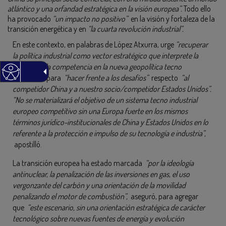
atlántico y una orfandad estratégica en la visión europea”.
Todo ello
ha provocado
“un impacto no positivo”
en la visión y fortaleza de la
transición energética y en
“la cuarta revolución industrial”.
En este contexto, en palabras de López Atxurra, urge
“recuperar
la política industrial como vector estratégico que interprete la
política de la competencia en la nueva geopolítica tecno
industrial”
, para
“hacer frente a los desafíos”
respecto
“al
competidor China y a nuestro socio/competidor Estados Unidos”.
“No se materializará el objetivo de un sistema tecno industrial
europeo competitivo sin una Europa fuerte en los mismos
términos jurídico-institucionales de China y Estados Unidos en lo
referente a la protección e impulso de su tecnología e industria”,
apostilló.
La transición europea ha estado marcada
“por la ideología
antinuclear, la penalización de las inversiones en gas, el uso
vergonzante del carbón y una orientación de la movilidad
penalizando el motor de combustión”,
aseguró, para agregar
que
“este escenario, sin una orientación estratégica de carácter
tecnológico sobre nuevas fuentes de energía y evolución