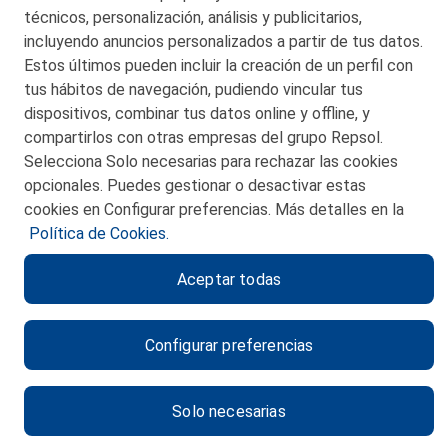
técnicos, personalización, análisis y publicitarios,
incluyendo anuncios personalizados a partir de tus datos.
Estos últimos pueden incluir la creación de un perfil con
tus hábitos de navegación, pudiendo vincular tus
dispositivos, combinar tus datos online y offline, y
CONTACTO
compartirlos con otras empresas del grupo Repsol.
Selecciona Solo necesarias para rechazar las cookies
MAPA WEB
opcionales. Puedes gestionar o desactivar estas
POLITICA DE PRIVACIDAD
cookies en Configurar preferencias. Más detalles en la
Política de Cookies.
AVISO LEGAL
Aceptar todas
POLITICA DE COOKIES
CANAL DE ÉTICA
Configurar preferencias
Solo necesarias