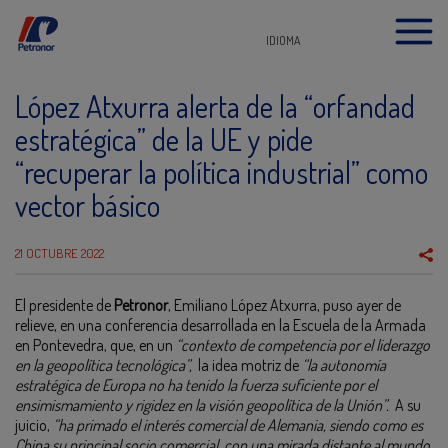
IDIOMA
López Atxurra alerta de la “orfandad
estratégica” de la UE y pide
“recuperar la política industrial” como
vector básico
21 OCTUBRE 2022
El presidente de
Petronor
, Emiliano López Atxurra, puso ayer de
relieve, en una conferencia desarrollada en la Escuela de la Armada
en Pontevedra, que, en un
“contexto de competencia por el liderazgo
en la geopolítica tecnológica”,
la idea motriz de
“la autonomía
estratégica de Europa no ha tenido la fuerza suficiente por el
ensimismamiento y rigidez en la visión geopolítica de la Unión”.
A su
juicio,
“ha primado el interés comercial de Alemania, siendo como es
China su principal socio comercial, con una mirada distante al mundo