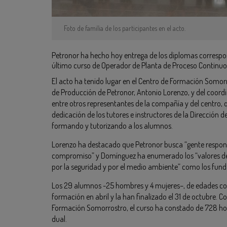
Foto de familia de los participantes en el acto.
Petronor ha hecho hoy entrega de los diplomas correspo
último curso de Operador de Planta de Proceso Continuo
El acto ha tenido lugar en el Centro de Formación Somorr
de Producción de Petronor, Antonio Lorenzo, y del coord
entre otros representantes de la compañía y del centro, 
dedicación de los tutores e instructores de la Dirección d
formando y tutorizando a los alumnos.
Lorenzo ha destacado que Petronor busca “gente respon
compromiso” y Domínguez ha enumerado los “valores de P
por la seguridad y por el medio ambiente” como los fun
Los 29 alumnos -25 hombres y 4 mujeres–, de edades co
formación en abril y la han finalizado el 31 de octubre. 
Formación Somorrostro, el curso ha constado de 728 hor
dual.