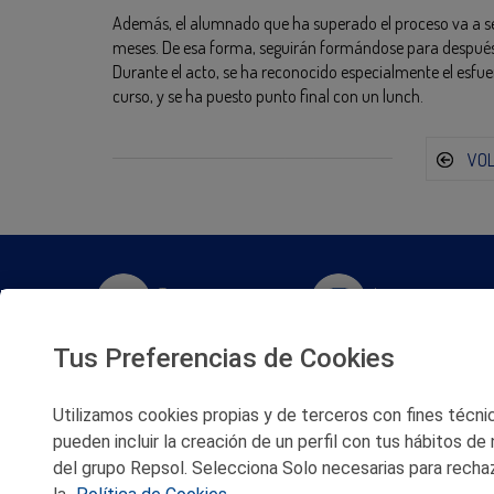
Además, el alumnado que ha superado el proceso va a se
meses. De esa forma, seguirán formándose para después 
Durante el acto, se ha reconocido especialmente el esfue
curso, y se ha puesto punto final con un lunch.
VO
Twitter
Instagram
Tus Preferencias de Cookies
Facebook
Slideshare
Utilizamos cookies propias y de terceros con fines técnico
Youtube
Soundcloud
pueden incluir la creación de un perfil con tus hábitos de
del grupo Repsol. Selecciona Solo necesarias para rechaz
Flickr