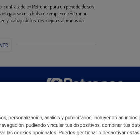
r contratado en Petronor para un periodo de seis
integrarse en la bolsa de empleo de Petronor.
rzo y trabajo de los tres mejores alumnos del
LVER
San Martín 5-Edificio Muñatones,
48550 Muskiz (Bizkaia)
Telf. 946 357 000
s, personalización, análisis y publicitarios, incluyendo anuncios
© 2026 Petronor S.A.
 navegación, pudiendo vincular tus dispositivos, combinar tus dat
ar las cookies opcionales. Puedes gestionar o desactivar estas