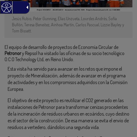
Jesús Rubio, Peter Gunning, Elías Unzueta, Lourdes Andrés, Sofía
Bullón, Teresa Beneitez, Ainhoa Martín, Carlos Pascual, Lizzie Bayley y
Tom Bissett.
El equipo de desarrollo de proyectos de Economía Circular de
Petronor
y Repsol ha visitado las oficinas de su socio tecnológico
O.C.O Technology Ltd, en Reino Unido.
Esta visita ha servido para avanzar en los retos que impone el
proyecto de Mineralización, además de avanzar en el programa
de actividades y en los compromisos adquiridos con la Comisión
Europea.
El objetivo de este proyecto es reutilizar el CO2 generado en las
instalaciones de Petronor para transformar cenizas procedentes
de la incineración de residuos urbanos en ecoáridos, cuyo destino
es el sector de la construcción. De esa manera se evita el envío de
residuos a vertedero, dándolos una segunda vida.