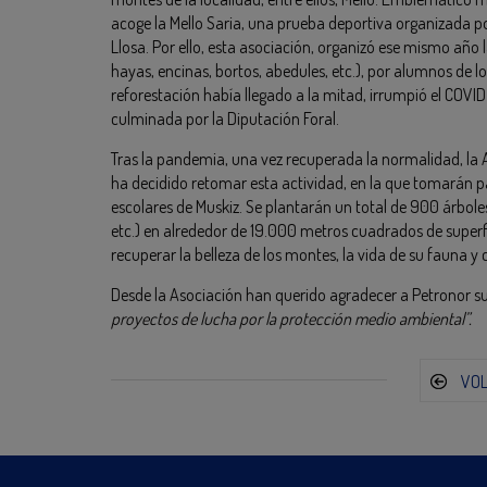
acoge la Mello Saria, una prueba deportiva organizada po
Llosa. Por ello, esta asociación, organizó ese mismo año
hayas, encinas, bortos, abedules, etc.), por alumnos de l
reforestación había llegado a la mitad, irrumpió el COVID 
culminada por la Diputación Foral.
Tras la pandemia, una vez recuperada la normalidad, la A
ha decidido retomar esta actividad, en la que tomarán 
escolares de Muskiz. Se plantarán un total de 900 árbol
etc.) en alrededor de 19.000 metros cuadrados de superfic
recuperar la belleza de los montes, la vida de su fauna y
Desde la Asociación han querido agradecer a Petronor s
proyectos de lucha por la protección medio ambiental”.
VO