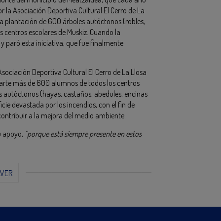
r la Asociación Deportiva Cultural El Cerro de La
 la plantación de 600 árboles autóctonos (robles,
os centros escolares de Muskiz. Cuando la
y paró esta iniciativa, que fue finalmente
sociación Deportiva Cultural El Cerro de La Llosa
parte más de 600 alumnos de todos los centros
es autóctonos (hayas, castaños, abedules, encinas
ie devastada por los incendios, con el fin de
 contribuir a la mejora del medio ambiente.
u apoyo,
“porque está siempre presente en estos
LVER