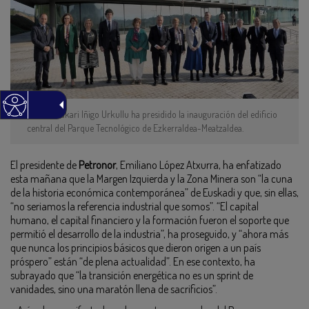
El lehendakari Iñigo Urkullu ha presidido la inauguración del edificio
central del Parque Tecnológico de Ezkerraldea-Meatzaldea.
El presidente de
Petronor
, Emiliano López Atxurra, ha enfatizado
esta mañana que la Margen Izquierda y la Zona Minera son “la cuna
de la historia económica contemporánea” de Euskadi y que, sin ellas,
“no seriamos la referencia industrial que somos”. “El capital
humano, el capital financiero y la formación fueron el soporte que
permitió el desarrollo de la industria”, ha proseguido, y “ahora más
que nunca los principios básicos que dieron origen a un país
próspero” están “de plena actualidad”. En ese contexto, ha
subrayado que “la transición energética no es un sprint de
vanidades, sino una maratón llena de sacrificios”.