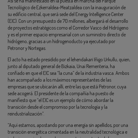
Así se ha manifestado en la puesta en marcha del Parque
Tecnológico de Ezkerraldea-Meatzaldea con la inauguración de
su edificio central, que será sede del Energy Intelligence Center
(EIC). Con un presupuesto de 70 millones, albergará el desarrollo
de proyectos estratégicos como el Corredor Vasco del Hidrógeno
y es el primer espacio empresarial con un suministro directo de
hidrógeno, gracias a un hidrogenoducto ya ejecutado por
Petronor y Nortegas.
El acto ha estado presidido por el lehendakari Iñigo Urkullu, quien,
junto al diputado general de Bizkaia, Unai Rementeria, ha
confíado en que el EIC sea “la cuna” de la industria vasca. Ambos
han acompañado a los máximos representantes de las
empresas que se ubicarán allí, entre las que está Petronor, cuya
sede acogerá. El presidente de la compañía ha puesto de
manifiesto que “el EIC es un ejemplo de cómo abordar la
transición desde el compromiso por la tecnología y la
reindustrialización”.
“Aquí estamos, apostando por una energía sin apellidos, por una
transición energética cimentada en la neutralidad tecnológica e