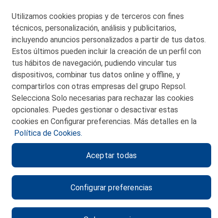
Telf. 946 357 000
Utilizamos cookies propias y de terceros con fines
© 2026 Petronor S.A.
técnicos, personalización, análisis y publicitarios,
incluyendo anuncios personalizados a partir de tus datos.
Estos últimos pueden incluir la creación de un perfil con
tus hábitos de navegación, pudiendo vincular tus
dispositivos, combinar tus datos online y offline, y
CONTACTO
compartirlos con otras empresas del grupo Repsol.
Selecciona Solo necesarias para rechazar las cookies
MAPA WEB
opcionales. Puedes gestionar o desactivar estas
POLITICA DE PRIVACIDAD
cookies en Configurar preferencias. Más detalles en la
Política de Cookies.
AVISO LEGAL
Aceptar todas
POLITICA DE COOKIES
CANAL DE ÉTICA
Configurar preferencias