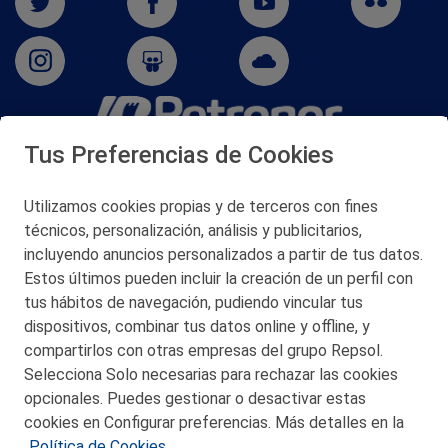
Tus Preferencias de Cookies
San Martín 5-Edificio Muñatones,
48550 Muskiz (Bizkaia)
Telf. 946 357 000
Utilizamos cookies propias y de terceros con fines
© 2026 Petronor S.A.
técnicos, personalización, análisis y publicitarios,
incluyendo anuncios personalizados a partir de tus datos.
Estos últimos pueden incluir la creación de un perfil con
tus hábitos de navegación, pudiendo vincular tus
dispositivos, combinar tus datos online y offline, y
CONTACTO
compartirlos con otras empresas del grupo Repsol.
Selecciona Solo necesarias para rechazar las cookies
MAPA WEB
opcionales. Puedes gestionar o desactivar estas
POLITICA DE PRIVACIDAD
cookies en Configurar preferencias. Más detalles en la
Política de Cookies.