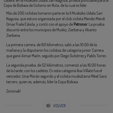
cadete, en la Muskizko Udala Sari Nagusia, prueba puntuable para la
Copa de Bizkaia de Ciclismo en Ruta, de la cual es líder.
Más de 200 ciclistas tomaron parte en la II Muskizko Udala Sari
Nagusia, que estuvo organizada por el club ciclista Mendiz-Mendi
Omar Fraile Eskola, y contó con el apoyo de
Petronor
. La prueba
discurrió entre los municipios de Muskiz, Zierbena y Abanto
Zierbena.
La primera carrera, de 80 kilómetros, salió a las 10:00 de la
mañana y la disputaron los ciclistas de categoría junior. Carrera
que ganó Aimar Marín, seguido por Diego Gutiérrez y Pablo Torres.
La segunda prueba, de 52 kilómetros, comenzó a las 16:00 horas
de la tarde, con los cadetes. En esta categoría Ibai Villate fue el
vencedor, Unai Morán segundo y el ciclista muskiztarra Mikel Sanz
tercero, quien es, además, líder la Copa Bizkaia.
Zorionak!
VOLVER