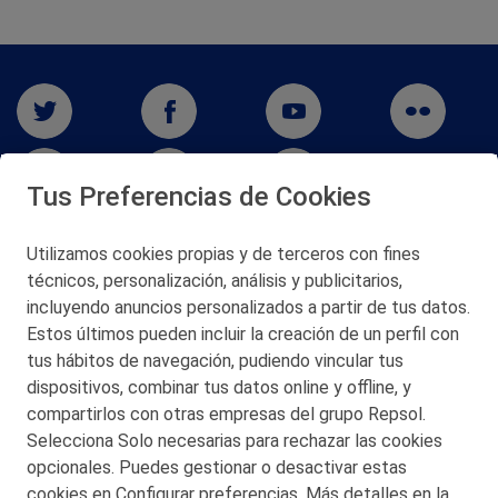
Tus Preferencias de Cookies
Utilizamos cookies propias y de terceros con fines
técnicos, personalización, análisis y publicitarios,
San Martín 5-Edificio Muñatones,
48550 Muskiz (Bizkaia)
incluyendo anuncios personalizados a partir de tus datos.
Telf. 946 357 000
Estos últimos pueden incluir la creación de un perfil con
© 2026 Petronor S.A.
tus hábitos de navegación, pudiendo vincular tus
dispositivos, combinar tus datos online y offline, y
compartirlos con otras empresas del grupo Repsol.
Selecciona Solo necesarias para rechazar las cookies
opcionales. Puedes gestionar o desactivar estas
CONTACTO
cookies en Configurar preferencias. Más detalles en la