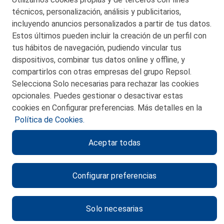
© 2026 Petronor S.A.
técnicos, personalización, análisis y publicitarios,
incluyendo anuncios personalizados a partir de tus datos.
Estos últimos pueden incluir la creación de un perfil con
tus hábitos de navegación, pudiendo vincular tus
dispositivos, combinar tus datos online y offline, y
CONTACTO
compartirlos con otras empresas del grupo Repsol.
Selecciona Solo necesarias para rechazar las cookies
MAPA WEB
opcionales. Puedes gestionar o desactivar estas
POLITICA DE PRIVACIDAD
cookies en Configurar preferencias. Más detalles en la
Política de Cookies.
AVISO LEGAL
Aceptar todas
POLITICA DE COOKIES
CANAL DE ÉTICA
Configurar preferencias
Solo necesarias