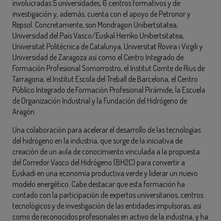
involucradas 5 universidades, 6 centros formativos y de
investigación y, además, cuenta con el apoyo de Petronor y
Repsol. Concretamente, son Mondragon Unibertsitatea,
Universidad del País Vasco/Euskal Herriko Unibertsitatea,
Universitat Politècnica de Catalunya, Universitat Rovira i Virgili y
Universidad de Zaragoza así como el Centro Integrado de
Formación Profesional Somorrostro, el Institut Comte de Rius de
Tarragona, el Institut Escola del Treball de Barcelona, el Centro
Público Integrado de Formación Profesional Pirámide, la Escuela
de Organización Industrial y la Fundación del Hidrógeno de
Aragón.
Una colaboración para acelerar el desarrollo de las tecnologías
del hidrógeno en la industria, que surge de la iniciativa de
creación de un aula de conocimiento vinculada a la propuesta
del Corredor Vasco del Hidrógeno (BH2C) para convertir a
Euskadi en una economía productiva verde y liderar un nuevo
modelo energético. Cabe destacar que esta formación ha
contado con la participación de expertos universitarios, centros
tecnológicos y de investigación de las entidades impulsoras, así
como de reconocidos profesionales en activo de la industria, y ha