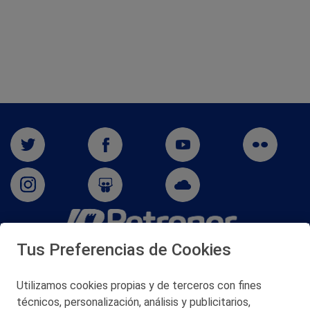
Tus Preferencias de Cookies
San Martín 5-Edificio Muñatones,
48550 Muskiz (Bizkaia)
Telf. 946 357 000
Utilizamos cookies propias y de terceros con fines
© 2026 Petronor S.A.
técnicos, personalización, análisis y publicitarios,