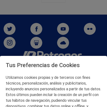
Tus Preferencias de Cookies
San Martín 5-Edificio Muñatones,
48550 Muskiz (Bizkaia)
Telf. 946 357 000
Utilizamos cookies propias y de terceros con fines
© 2026 Petronor S.A.
técnicos, personalización, análisis y publicitarios,
incluyendo anuncios personalizados a partir de tus datos.
Estos últimos pueden incluir la creación de un perfil con
tus hábitos de navegación, pudiendo vincular tus
dispositivos, combinar tus datos online y offline, y