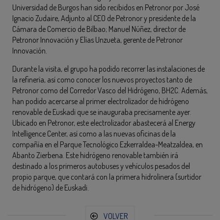
Universidad de Burgos han sido recibidos en Petronor por José
Ignacio Zudaire, Adjunto al CEO de Petronor y presidente de la
Cámara de Comercio de Bilbao; Manuel Núñez, director de
Petronor Innovación y Elías Unzueta, gerente de Petronor
Innovación.
Durante la visita, el grupo ha podido recorrer las instalaciones de
la refinería, así como conocer los nuevos proyectos tanto de
Petronor como del Corredor Vasco del Hidrógeno, BH2C. Además,
han podido acercarse al primer electrolizador de hidrógeno
renovable de Euskadi que se inauguraba precisamente ayer.
Ubicado en Petronor, este electrolizador abastecerá al Energy
Intelligence Center, así como a las nuevas oficinas de la
compañía en el Parque Tecnológico Ezkerraldea-Meatzaldea, en
Abanto Zierbena. Este hidrógeno renovable también irá
destinado a los primeros autobuses y vehículos pesados del
propio parque, que contará con la primera hidrolinera (surtidor
de hidrógeno) de Euskadi.
VOLVER