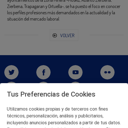
ayuntamientos de la Zona Minera –Muskiz, Abanto Zierbena,
Zierbena, Trapagaran y Ortuella-, se ha puesto el foco en conocer
los perfiles profesiones más demandados en la actualidad y la
situación del mercado laboral.
VOLVER
Tus Preferencias de Cookies
Utilizamos cookies propias y de terceros con fines
técnicos, personalización, análisis y publicitarios,
San Martín 5-Edificio Muñatones,
48550 Muskiz (Bizkaia)
incluyendo anuncios personalizados a partir de tus datos.
Telf. 946 357 000